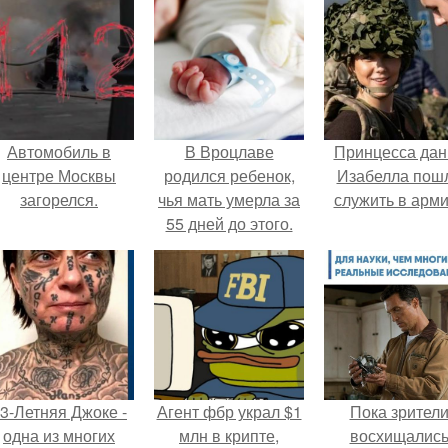
Автомобиль в
В Вроцлаве
Принцесса дан
центре Москвы
родился ребенок,
Изабелла пош
загорелся.
чья мать умерла за
служить в арм
55 дней до этого.
3-Летняя Джоке -
Агент фбр украл $1
Пока зрител
одна из многих
млн в крипте,
восхищалис