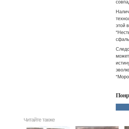
совпа
Налич
техно
этой 
"Нест
сфаль
Следо
может
истин
эволю
"Моро
Понр
Читайте также