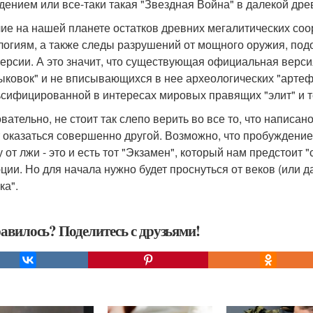
дением или все-таки такая "Звездная Война" в далекой дре
ие на нашей планете остатков древних мегалитических соо
логиям, а также следы разрушений от мощного оружия, подо
версии. А это значит, что существующая официальная верс
ыковок" и не вписывающихся в нее археологических "артеф
сифицированной в интересах мировых правящих "элит" и те
вательно, не стоит так слепо верить во все то, что написа
 оказаться совершенно другой. Возможно, что пробуждение
у от лжи - это и есть тот "Экзамен", который нам предстоит 
ции. Но для начала нужно будет проснуться от веков (или 
ка".
авилось? Поделитесь с друзьями!