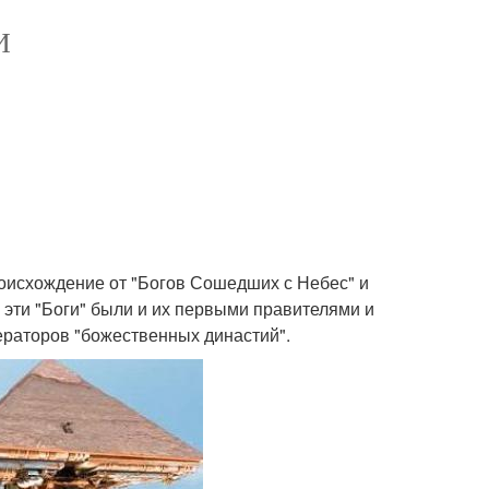
И
роисхождение от "Богов Сошедших с Небес" и
 эти "Боги" были и их первыми правителями и
ераторов "божественных династий".