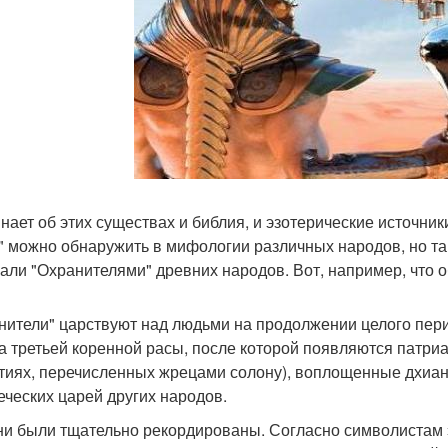
нает об этих существах и библия, и эзотерические источники
" можно обнаружить в мифологии различных народов, но так
али "Охранителями" древних народов. Вот, например, что о
нители" царствуют над людьми на продолжении целого пери
а третьей коренной расы, после которой появляются патриар
тиях, перечисленных жрецами солону), воплощенные дхиан
еческих царей других народов.
ни были тщательно рекордированы. Согласно символистам э