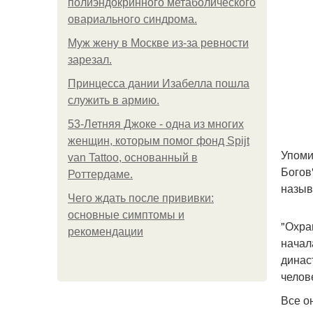
полиэндокринного метаболического
овариального синдрома.
Mуж жену в Москве из-за ревности
зарезал.
Принцесса дании Изабелла пошла
служить в армию.
53-Летняя Джоке - одна из многих
женщин, которым помог фонд Spijt
Упоми
van Tattoo, основанный в
Богов
Роттердаме.
назыв
Чего ждать после прививки:
основные симптомы и
"Охра
рекомендации
начал
динас
челов
Все о