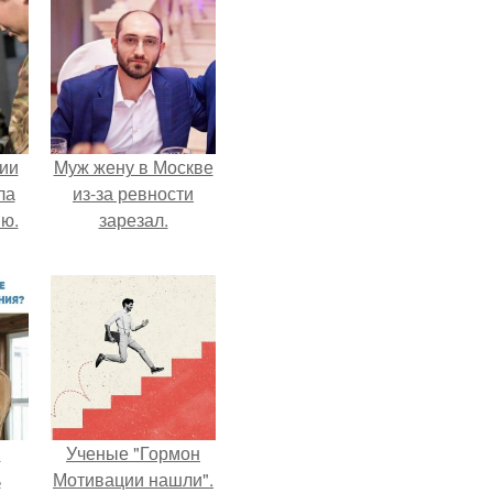
ии
Mуж жену в Москве
ла
из-за ревности
ию.
зарезал.
и
Ученые "Гормон
ь
Мотивации нашли".