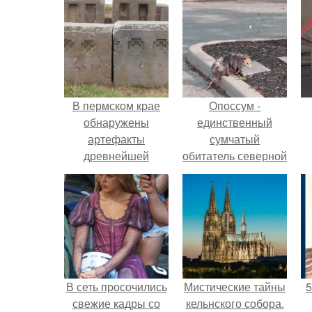
В пермском крае
Опоссум -
обнаружены
единственный
артефакты
сумчатый
древнейшей
обитатель северной
цивилизации.
америки.
В сеть просочились
Мистические тайны
5
свежие кадры со
кельнского собора.