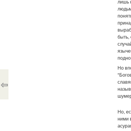
лишь 
людьм
понят
прина
выраб
быть,
случа
языче
подно
Но вп
"Бого
⇦
славя
назыв
шумер
Но, е
ними 
асура