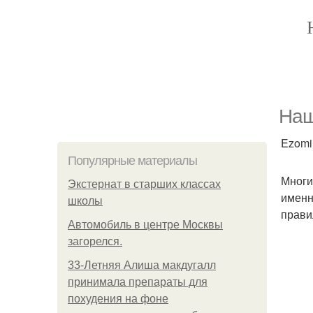
Наш
Ezomir
Популярные материалы
Многи
Экстернат в старших классах
именн
школы
прави
Автомобиль в центре Москвы
загорелся.
33-Летняя Алиша макдугалл
принимала препараты для
похудения на фоне