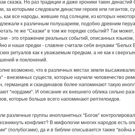
как сказка. Но раз традиции и даже хроники таких династи
и, за которыми следовали династии героев или гигантов, су
ь, как все народы, жившие под солнцем, из которых некот
длежали к различным полушариям, подобно древним перуанц
отать те же "Сказки" в том же порядке событий? Так может
 они - это отражение реальных событий, описанных языком,
йно и наши предки - славяне считали себя внуками "Белых 
ских ритуалов как к уважаемым предкам, а не как к сверх
шений и поклонений.
олне возможно, что в различных местах земли высаживали
в" - внеземных существ, которые научили человечество рем
н, германцев и скандинавов более напоминают такую иноп
ают "нордами". И описание их внешнего облика сильно разн
ов, которые больше всего напоминают рептилоидов.
сли различные группы инопланетных "Богов" контролировал
возникнуть конфликт? В мифологии многих народов есть оп
ми" (полубогами), да и в библии описывается также "война 