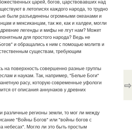
й божественных царей, богов, царствовавших над
ществуют в летописях каждого народа, то трудно
орые были разъединены огромными океанами и
ам и мексиканцам, так же, как и халдеи, могли
, древние легенды и мифы не лгут нам? Может
 понятным для простого народа? Ведь не
Богов" и обращались к ним с помощью молитв и
ъестественным существам, требующим
сь на поверхность совершенно разные группы
еслам и наукам. Так, например, "Белые Боги"
⇨
ланетную расу, которую современные уфологи
ится от описания аннунаков у древних
и различные регионы земли, то мог ли между
исание "Войны Богов" или "войны богов с
на небесах". Могло ли это быть простым