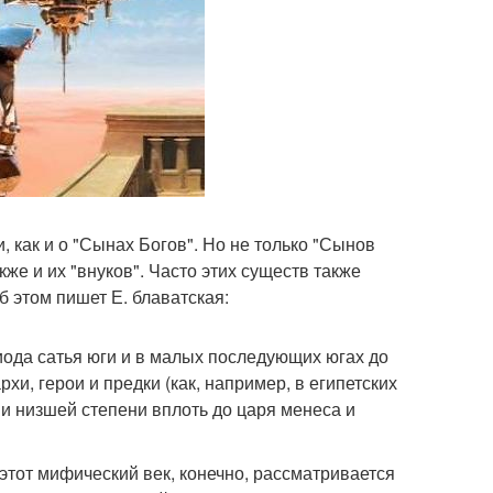
, как и о "Сынах Богов". Но не только "Сынов
же и их "внуков". Часто этих существ также
б этом пишет Е. блаватская:
ода сатья юги и в малых последующих югах до
хи, герои и предки (как, например, в египетских
и низшей степени вплоть до царя менеса и
тот мифический век, конечно, рассматривается