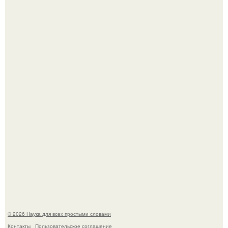
ИИ сделает богаче всех - и особенно тех, кто
зарабатывает меньше всего.
53-Летняя Джоке - одна из многих женщин, которым
помог фонд Spijt van Tattoo, основанный в Роттердаме.
© 2026 Наука для всех простыми словами
Контакты
Пользовательское соглашение