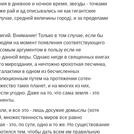
ия в дневное и ночное время, звезды - точками
же рай и ад описывались не как гигантские
лучае, средней величины город), и за пределами
гий. Внимание! Только в том случае, если бы
 людям на момент появления соответствующего
есомым аргументом в пользу если не
 данной веры. Однако нигде в священных книгах
его мироздания, а ничтожно крохотная песчинка,
галактики в одном из бесчисленных
эволюционным путем на протяжении сотен
ество таких планет, и на многих из них,
сли угодно. Даже на то, что сама земля - это
иненты.
шли, и все это - лишь досужие домыслы (хотя
й, множественность миров все равно
- это, по сути, одно и то же. Но существование
ботился тем, чтобы дать всем им правильную