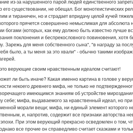
ание из-за нарушенного парой людей единственного запрета 
 о его существовании, не обещал. Бог монотеистических рели
пим и тираничен, но и страдает впридачу целой кучей тяжел
которого прячется совершенно немыслимая для абсолюта не
ми богами (которых, как ему должно быть известно лучше все
вания поклонения и беспрекословного повиновения, хотя б
у. Зарежь для меня собственного сына", "в награду за пос
 тебя было, а ты меня за это хвали" - обычно такими изоб
агерей.
 это верующие своим нравственным идеалом считают!
может ли быть иначе? Какая именно картина в голове у ве
ности некоего древнего мифа, не только не подтвержденног
воречащего имеющимся знаниям об устройстве мироздания
у себе; мифа, выдаваемого за нравственный идеал, но при
менной морали вещи; мифа, ни единый элемент которого не
твенным, и, напротив, содержит все признаки авторства 
 эпохи. При этом верующий прекрасно осведомлен о том, чт
 однако все прочие он справедливо считает сказками и тольк