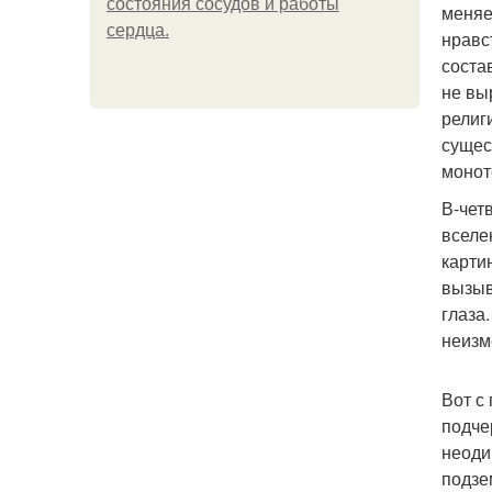
состояния сосудов и работы
меняе
сердца.
нравс
соста
не вы
религ
сущес
монот
В-чет
вселе
карти
вызыв
глаза
неизм
Вот с
подче
неоди
подзе