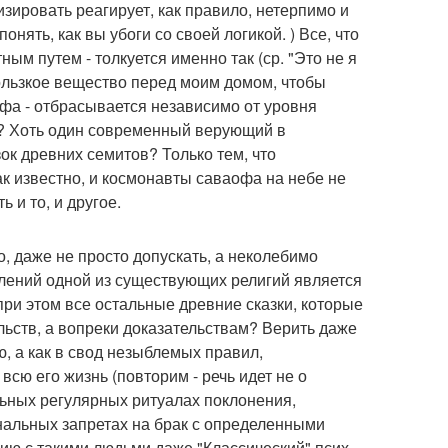
изировать реагирует, как правило, нетерпимо и
онять, как вы убоги со своей логикой. ) Все, что
ым путем - толкуется именно так (ср. "Это не я
кользкое вещество перед моим домом, чтобы
мифа - отбрасывается независимо от уровня
и? Хоть один современный верующий в
зок древних семитов? Только тем, что
ак известно, и космонавты саваофа на небе не
 и то, и другое.
о, даже не просто допускать, а неколебимо
авлений одной из существующих религий является
при этом все остальные древние сказки, которые
льств, а вопреки доказательствам? Верить даже
, а как в свод незыблемых правил,
ю его жизнь (повторим - речь идет не о
ельных регулярных ритуалах поклонения,
нальных запретах на брак с определенными
ению с такими людьми даже "Классический" псих,