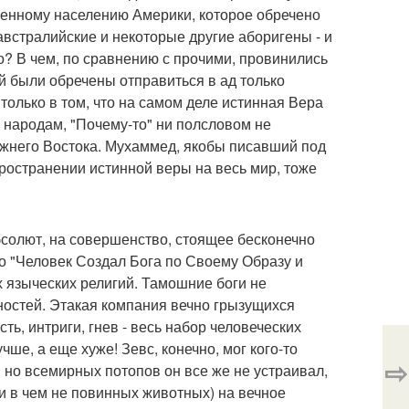
оренному населению Америки, которое обречено
австралийские и некоторые другие аборигены - и
во? В чем, по сравнению с прочими, провинились
й были обречены отправиться в ад только
 только в том, что на самом деле истинная Вера
ь народам, "Почему-то" ни полсловом не
жнего Востока. Мухаммед, якобы писавший под
ространении истинной веры на весь мир, тоже
абсолют, на совершенство, стоящее бесконечно
то "Человек Создал Бога по Своему Образу и
х языческих религий. Тамошние боги не
ностей. Этакая компания вечно грызущихся
ть, интриги, гнев - весь набор человеческих
чше, а еще хуже! Зевс, конечно, мог кого-то
⇨
 но всемирных потопов он все же не устраивал,
ни в чем не повинных животных) на вечное