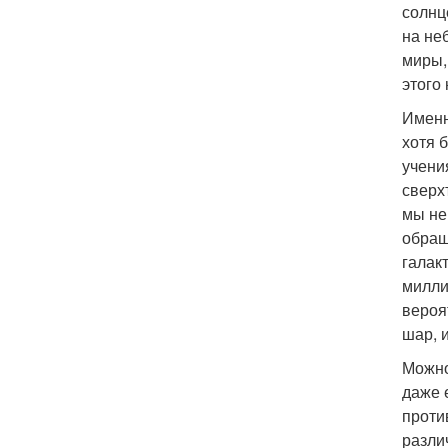
солнц
на не
миры,
этого
Именн
хотя 
учени
сверх
мы не
обращ
галак
милли
вероят
шар, 
Можно
даже 
проти
разли