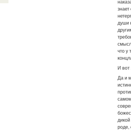
наказ
знает
нетер
души 
други
требо
смысл
что у
концл
И вот
Да и 
истин
проти
самом
совре
божес
дикой
роде,