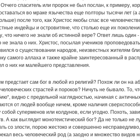
 Отчего спаситель или пророк не был послан, к примеру, к
оставаться во мраке язычества еще полторы тысячи лет (а 
дольше) после того, как Христос якобы спас все человечест
стные индейцы и островитяне, что столько еще их поколени
у, что ничего не знали об истинной вере? Ответ лишь один -
о не знала о них. Христос, посылая учеников проповедоват
вился о существовании народов, неизвестных жителям бли
вку самого аллаха и также крайне заинтересованный в расп
ел о них ни малейшего представления.
им предстает сам бог в любой из религий? Похож ли он на 
человеческих страстей и пороков? Ничуть не бывало. То, ч
ию", видно с предельной наглядностью, начиная с античны
аются от людей вообще ничем, кроме наличия сверхспособ
 собой суперменов или колдунов, если угодно. Похоть, завис
в. А как выглядит монотеистический бог? Да не только не лу
ать со злости, порою жестоко и совершенно несправедливо,
рекал весь человеческий род (а заодно и множество видов 