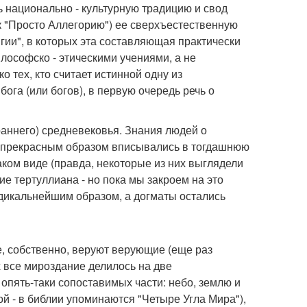
ь национально - культурную традицию и свод
ак "Просто Аллегорию") ее сверхъестественную
гии", в которых эта составляющая практически
лософско - этическими учениями, а не
 тех, кто считает истинной одну из
га (или богов), в первую очередь речь о
раннего) средневековья. Знания людей о
ы прекрасным образом вписывались в тогдашнюю
таком виде (правда, некоторые из них выглядели
 тертуллиана - но пока мы закроем на это
радикальнейшим образом, а догматы остались
е, собственно, веруют верующие (еще раз
все мироздание делилось на две
 опять-таки сопоставимых части: небо, землю и
й - в библии упоминаются "Четыре Угла Мира"),