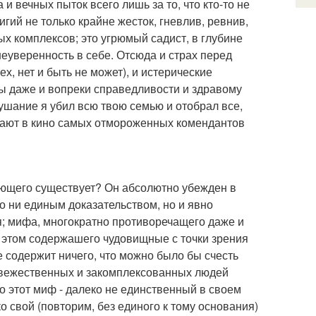
и вечных пыток всего лишь за то, что кто-то не
гий не только крайне жесток, гневлив, ревнив,
ых комплексов; это угрюмый садист, в глубине
уверенность в себе. Отсюда и страх перед
х, нет и быть не может), и истерические
ы даже и вопреки справедливости и здравому
лушание я убил всю твою семью и отобрал все,
ражают в кино самых отмороженных комендантов
рующего существует? Он абсолютно убежден в
о ни единым доказательством, но и явно
; мифа, многократно противоречащего даже и
 этом содержашего чудовищные с точки зрения
 содержит ничего, что можно было бы счесть
невежественных и закомплексованных людей
о этот миф - далеко не единственный в своем
о свой (повторим, без единого к тому основания)