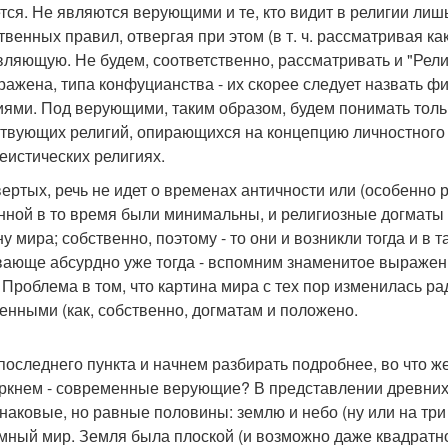
тся. Не являются верующими и те, кто видит в религии лиш
твенных правил, отвергая при этом (в т. ч. рассматривая к
вляющую. Не будем, соответственно, рассматривать и "Рели
ражена, типа конфуцианства - их скорее следует назвать фи
иями. Под верующими, таким образом, будем понимать только
твующих религий, опирающихся на концепцию личностного бо
еистических религиях.
вертых, речь не идет о временах античности или (особенно 
нной в то время были минимальны, и религиозные догмат
ну мира; собственно, поэтому - то они и возникли тогда и в 
ающе абсурдно уже тогда - вспомним знаменитое выражение
. Проблема в том, что картина мира с тех пор изменилась 
енными (как, собственно, догматам и положено.
 последнего пункта и начнем разбирать подробнее, во что ж
ркнем - современные верующие? В представлении древних 
наковые, но равные половины: землю и небо (ну или на три
мный мир. Земля была плоской (и возможно даже квадратно