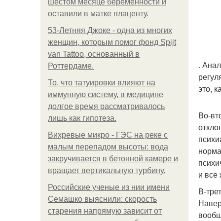
шестом месяце беременности и
оставили в матке плаценту.
53-Летняя Джоке - одна из многих
женщин, которым помог фонд Spijt
van Tattoo, основанный в
. Ана
Роттердаме.
регул
То, что татуировки влияют на
это, к
иммунную систему, в медицине
долгое время рассматривалось
Во-вт
лишь как гипотеза.
откло
Вихревые микро - ГЭС на реке с
психи
малым перепадом высоты: вода
норма
закручивается в бетонной камере и
психи
вращает вертикальную турбину.
и все
Российские ученые из нии имени
В-тре
Семашко выяснили: скорость
Навер
старения напрямую зависит от
вообщ