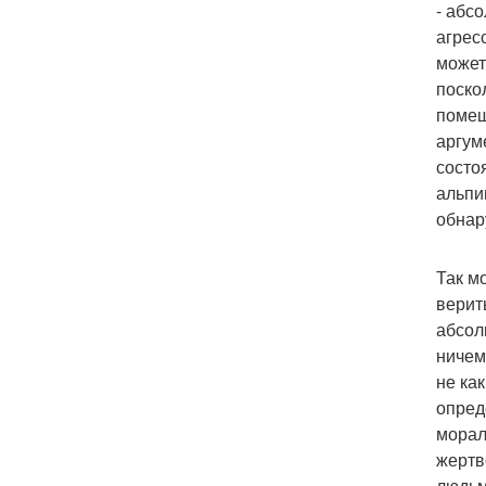
- абс
агресс
может
поско
помеш
аргум
состо
альпи
обнар
Так м
верит
абсол
ничем
не ка
опред
морал
жертв
людьм