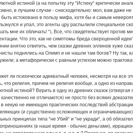
олютной истиной (а на попытку эту "Истину" критически анал
ивно, в лучшем случае - снисходительно: мол, вам даже не п
 быть истоковано в пользу мифа, хотя бы и самым невероятн
льзнулся и упал, это агенты цру распылили специальное с
ать мне их обличать! "), Все, что свидетельствует против 
ентации. Что это, как не симптомы бреда сверхценной иде
янии внятно ответить, чем сказки древних эллинов хуже ска
нисты поднялись на Олимп и не нашли там богов? Ну так, к
ужили; а метафорически с равным успехом можно трактовать
ожет ли психически адекватный человек, несмотря на все эт
ь, что религия, причем не религия вообще, а одно из напр
ютной истиной? Верить в одну из древних сказок (отвергая 
 качественно не отличаются) не просто без всяких доказате
к в некую не имеющую практических последствий абстракцию
еляющих (и существенно осложняющих и ограничивающих) вс
ьных принципах типа "не Убий" и "не укради", а об обязат
оприношениях (в наше время - обычно деньгами), иррацио
и, на определенную еду и т. д. и т. п.? Право же, по сравн