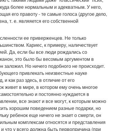
куда более нормальным и адекватным. У него,
ая его правоту - те самые голоса (другое дело,
вна, т. е. являяется его собственной
исленности ее приверженцев. Не только
ьшинством. Кариес, к примеру, наличествует
ией. Да, если бы все люди рождались со
й канон, это было бы весомым аргументом в
анон заложил. Но ничего подобного не происходит.
ебующего привлекать неизвестные науке
 и как раз здесь, в отличие от его
к живет в мире, в котором ему очень многое
 самостоятельно и постоянно нуждается в
авлении, все знают и все могут, к которым можно
жить хорошим поведением разные подарки, но
ьку ребенок еще ничего не знает о смерти, он
нтильным комплексам относятся и представления
е, и что у всего должна быть первопричина (при