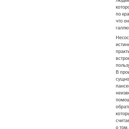
котор
по кр
что он
галлю
Несос
истин
практ
встро
пользу
В про
сущно
пансе
неизв
помощ
обрат
котор
счита
о том,