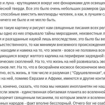
е и луна - крутящимися вокруг нее фонариками для освещен
бесной тверди. Все это было очень небольших размеров (да
 способные вместить миллиарды человек, а как, в лучшем с
 ничего не было и не могло быть.
о такую картину и рисуют нам священные писания всех рели
бы одно из них открывало тайны мироздания, неизвестные
я и разгаданные наукой лишь впоследствии, это было бы в
ъестественного, то как минимум внеземного происхождения
 находим и намека на то, что земля - вовсе не половина вс
ающаяся вокруг желтого карлика на периферии заурядной 
тических скоплений. На то, что жизнь на ней развивалась 
онов лет. На то, что в бескрайнем космосе бесконечное множ
но, есть жизнь, в том числе и разумная ( "Одушевленная", е
и на ней, помимо Евразии и Африки, имеются и другие конт
, конечно, сказать, что пока мы никаких инопланетян не на
если земля - единственная обитаемая планета во вселенно
воречит священным писаниям, по которым земля и вселенная 
чных народов - факт вполне бесспорный. Отчего бог не оза