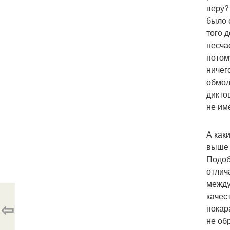
веру?
было 
того 
несча
потом
ничег
обмол
дикто
не им
А как
выше 
Подоб
отлич
между
качест
⇦
покар
не об