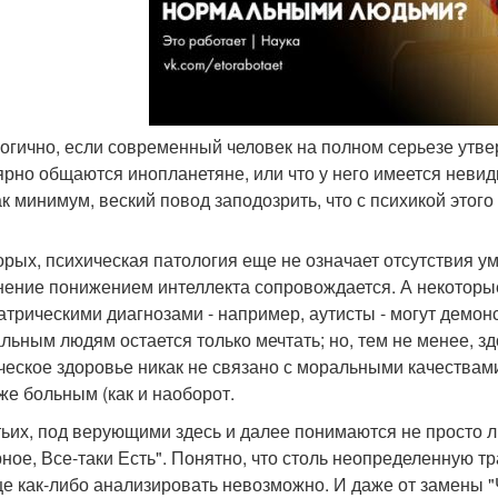
логично, если современный человек на полном серьезе утвер
ярно общаются инопланетяне, или что у него имеется невид
ак минимум, веский повод заподозрить, что с психикой этого 
орых, психическая патология еще не означает отсутствия ум
нение понижением интеллекта сопровождается. А некоторы
атрическими диагнозами - например, аутисты - могут демон
льным людям остается только мечтать; но, тем не менее, зд
ческое здоровье никак не связано с моральными качествам
 же больным (как и наоборот.
тьих, под верующими здесь и далее понимаются не просто л
ное, Все-таки Есть". Понятно, что столь неопределенную тр
е как-либо анализировать невозможно. И даже от замены "Ч