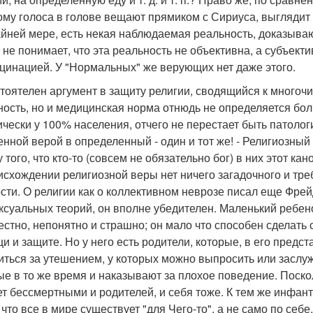
ому голоса в голове вещают прямиком с Сириуса, выглядит 
айней мере, есть некая наблюдаемая реальность, доказывающ
 не понимает, что эта реальность не объективна, а субъекти
цинацией. У "Нормальных" же верующих нет даже этого.
тоятелен аргумент в защиту религии, сводящийся к многоч
ность, но и медицинская норма отнюдь не определяется бол
ически у 100% населения, отчего не перестает быть патолог
енной верой в определенный - один и тот же! - Религиозны
 того, что кто-то (совсем не обязательно бог) в них этот к
исхождении религиозной веры нет ничего загадочного и тр
сти. О религии как о коллективном неврозе писал еще Фрейд,
ксуальных теорий, он вполне убедителен. Маленький ребено
естно, непонятно и страшно; он мало что способен сделать
и и защите. Но у него есть родители, которые, в его предст
иться за утешением, у которых можно выпросить или заслу
ые в то же время и наказывают за плохое поведение. Поскол
ет бессмертными и родителей, и себя тоже. К тем же инфа
 что все в мире существует "для Чего-то", а не само по себ