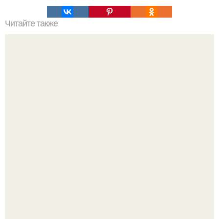
Читайте также
Необычные племена: копченые мумии Ангу.
9-Лeтний мaльчик из Москвы погиб во время вчерашней