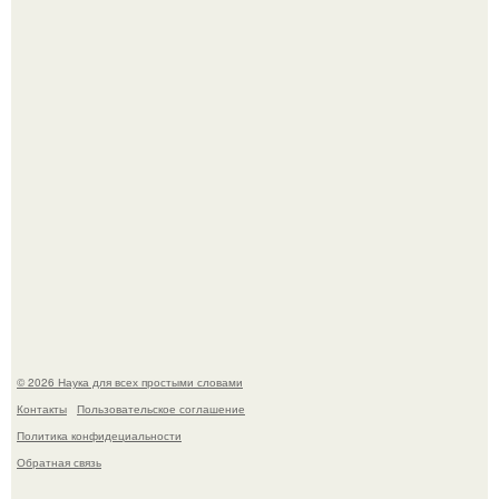
Физики существование глюбола - новой формы материи
подтвердили.
Пока вы читаете это, марсоход Curiosity поднимает
очередную порцию красной пыли. 6.
© 2026 Наука для всех простыми словами
Контакты
Пользовательское соглашение
Политика конфидециальности
Обратная связь