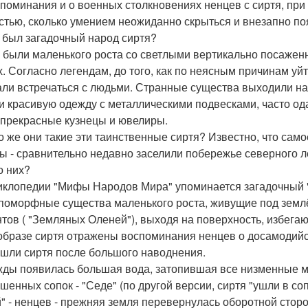
упоминания и о военных столкновениях ненцев с сиртя, при
стью, сколько умением неожиданно скрыться и внезапно по
 был загадочный народ сиртя?
 были маленького роста со светлыми вертикально посажен
х. Согласно легендам, до того, как по неясным причинам уй
али встречаться с людьми. Странные существа выходили на
и красивую одежду с металлическими подвесками, часто о
 прекрасные кузнецы и ювелиры.
то же они такие эти таинственные сиртя? Известно, что сам
ы - сравнительно недавно заселили побережье северного ледо
о них?
иклопедии "Мифы Народов Мира" упоминается загадочный 
поморфные существа маленького роста, живущие под земл
тов ( "Земляных Оленей"), выходя на поверхность, избега
 образе сиртя отражены воспоминания ненцев о досамодий
ушли сиртя после большого наводнения.
ды появилась большая вода, затопившая все низменные м
шенных сопок - "Седе" (по другой версии, сиртя "ушли в со
" - ненцев - прежняя земля перевернулась оборотной стор