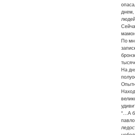
опасал
днем, 
людей
Сейча
мамонт
По мн
запис
бронз
тысяч
На дн
полуо
Опытн
Наход
велик
удиви
"…А б
павлой
ледос
неболь