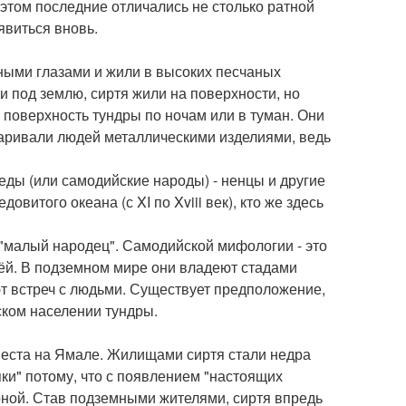
 этом последние отличались не столько ратной
явиться вновь.
ными глазами и жили в высоких песчаных
ти под землю, сиртя жили на поверхности, но
 поверхность тундры по ночам или в туман. Они
даривали людей металлическими изделиями, ведь
оеды (или самодийские народы) - ненцы и другие
витого океана (с XI по Xviii век), кто же здесь
"малый народец". Самодийской мифологии - это
ёй. В подземном мире они владеют стадами
ют встреч с людьми. Существует предположение,
ском населении тундры.
еста на Ямале. Жилищами сиртя стали недра
пки" потому, что с появлением "настоящих
оной. Став подземными жителями, сиртя впредь