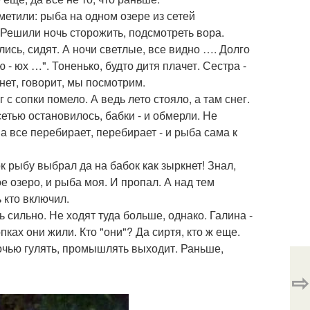
метили: рыба на одном озере из сетей
. Решили ночь сторожить, подсмотреть вора.
лись, сидят. А ночи светлые, все видно …. Долго
- ю - юх …". Тоненько, будто дитя плачет. Сестра -
 нет, говорит, мы посмотрим.
с сопки помело. А ведь лето стояло, а там снег.
сетью остановилось, бабки - и обмерли. Не
 а все перебирает, перебирает - и рыба сама к
к рыбу выбрал да на бабок как зыркнет! Знал,
ое озеро, и рыба моя. И пропал. А над тем
 кто включил.
ь сильно. Не ходят туда больше, однако. Галина -
пках они жили. Кто "они"? Да сиртя, кто ж еще.
 ночью гулять, промышлять выходит. Раньше,
⇨