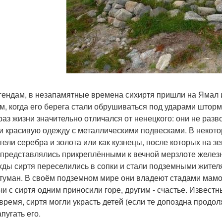
гендам, в незапамятные времена сихиртя пришли на Ямал и
ем, когда его берега стали обрушиваться под ударами штор
раз жизни значительно отличался от ненецкого: они не разв
и красивую одежду с металлическими подвесками. В некот
тели серебра и золота или как кузнецы, после которых на зе
 представлялись прикреплёнными к вечной мерзлоте желез
ды сиртя переселились в сопки и стали подземными жител
 туман. В своём подземном мире они владеют стадами мамонт
чи с сиртя одним приносили горе, другим - счастье. Извест
 время, сиртя могли украсть детей (если те допоздна продол
пугать его.