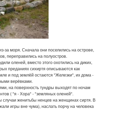
з-за моря. Сначала они поселились на острове,
мов, переправились на полуостров.
одили оленей, вместо этого охотились на диких,
орых преданиях сихиртя описываются как
мле и под землёй остаются "Железки", их дома -
ными верёвками.
ями, на поверхность тундры выходят по ночам
ов ( "я - Хора" - "земляных оленей".
ны случаи женитьбы ненцев на женщинах сиртя. В
жали игры вне чума), наслать порчу на человека