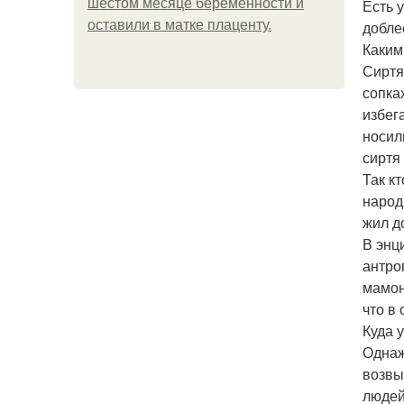
шестом месяце беременности и
Есть 
оставили в матке плаценту.
добле
Каким
Сиртя
сопка
избег
носил
сиртя
Так к
народ
жил д
В энц
антро
мамон
что в
Куда 
Однаж
возвы
людей