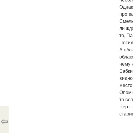
Однак
пропа
Смелы
ли жда
то, П
Посид
А обл
облак
нему 
Бабки
видно,
место
Опомн
то всп
Черт 
стари
⇦