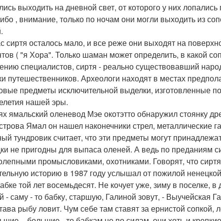
ись выходить на дневной свет, от которого у них лопались г
ибо , внимание, только по ночам они могли выходить из сопок
.
с сиртя осталось мало, и все реже они выходят на поверхно
ов ( "я Хора". Только шаман может определить, в какой сопке
ению специалистов, сиртя - реально существовавший народ
ки путешественников. Археологи находят в местах предпол
овые предметы исключительной выделки, изготовленные п
елетия нашей эры.
ях ямальский оленевод Мэе окотэтто обнаружил стоянку дре
строва Ямал он нашел наконечники стрел, металлические га
ый тундровик считает, что эти предметы могут принадлежать
ки не пригодны для выпаса оленей. А ведь по преданиям си
олепными промысловиками, охотниками. Говорят, что сиртя 
тельную историю в 1987 году услышал от пожилой ненецко
абке той лет восемьдесят. Не кочует уже, зиму в поселке, в
 - саму - то бабку, старшую, Галиной зовут, - Выучейская Г
тава рыбу ловит. Чум себе там ставят за ернистой сопкой, л
шие, - большие - то бабкам не по силам, они хоть и крепкие