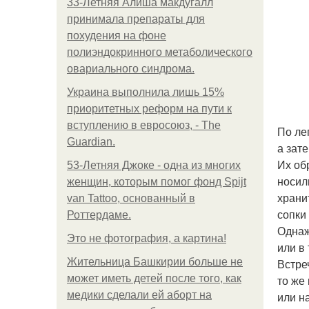
33-Летняя Алиша макдугалл
принимала препараты для
похудения на фоне
полиэндокринного метаболического
овариального синдрома.
Украина выполнила лишь 15%
приоритетных реформ на пути к
вступлению в евросоюз, - The
По ле
Guardian.
а зат
Их об
53-Летняя Джоке - одна из многих
носил
женщин, которым помог фонд Spijt
храни
van Tattoo, основанный в
сопки
Роттердаме.
Однаж
Это не фотография, а картина!
или в
Жительница Башкирии больше не
Встре
может иметь детей после того, как
то же
медики сделали ей аборт на
или на