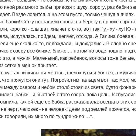
о иной раз много рыбы привозят: щуку, сорогу, раз бабки за
дает. Везде ловится, а на этом пусто, только чешуя в ячеях
е бабки! Сетку поставили снова, на берегу в ернике спрята
ли, коротко - слышат, хнычет кто-то, вот так: "у - ху - ху! Ю 
авла, испугалась, пойдем, шепчет, отсюда. А Галина боевая:
ели еще сколько-то, подождали - и дождались. В словно снег 
ачко к озеру все ближе, ближе … потом по воде пошло, над 
о это, а мужик. Маленький, как ребенок, волосы тоже белые,
из сетки в мешок прыгает.
 в кустах ни живы ни мертвы, шелохнуться боятся, а мужичо
 что прячутся они тут. Погрозил им пальцем вот так: мол, м
м между озером и небом столб стоял из света, будто фонарь
ились бабки - и быстрей с того озера, пока целы. Испугалис
омнила, как ей еще ее бабка рассказывала: всегда в этих со
- не черт, человек - не человек; днем под землей прячется,
ки говорили, их много по тундре жило …".