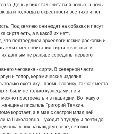
лаза. День у них стал считаться ночью, а ночь -
, да и то, когда в окрестности все тихо и нет
сть. Под землею они ездят на собаках и пасут
 сиртя есть, а в какой их нет".
, что подтвердили археологические раскопки и
агаемых мест обитания сиртя железные и
о их данным не раньше середины первого
внего человека - сиртя. В северной части
рпун и топор, керамические изделия.
 только охотнику - промысловику, так как места
ртя были не только кузнецами, но и
можно повстречать и в наши дни. Вот какую
й женщины писатель Григорий Темкин.
 доме коротает, а в мае с сестрой младшей
алина Николаевна, - уходит в тундру и почти до
одчонка у них на каждом озере, сеточки
 еще, да все не то, что раньше.