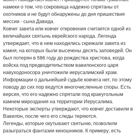
намеки о том, что сокровища надежно спрятаны от
охотников и не будут обнаружены до дня пришествия
мессии - сына Давида.
Ковчег завета или ковчег откровения считается одной из
величайших святынь еврейского народа. Легенда
утверждает, что в нем находились скрижали завета из
камня, на которых были высечены десять заповедей. Он
был потерян в 586 году до рождества христова, когда
войска под предводительством вавилонского царя
навуходоносора уничтожили иерусалимский храм.
Информации о дальнейшей судьбе ковчега нет, по этому
поводу до сих пор ведутся многочисленные споры. Есть
версия, что его надежно спрятали под краеугольным
камнем мироздания на территории Иерусалима.
Некоторые эксперты утверждают, что ковчег доставили в
Вавилон, после чего его следы теряются.
Легенды, которые окутывают святыню, позволили
разыграться фантазии киношников. К примеру, есть