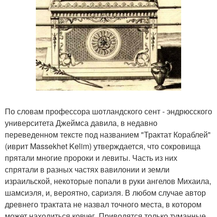
По словам профессора шотландского сент - эндрюсского
университета Джеймса давила, в недавно
переведенном тексте под названием "Трактат Кораблей"
(иврит Massekhet Kelim) утверждается, что сокровища
прятали многие пророки и левиты. Часть из них
спрятали в разных частях вавилонии и земли
израильской, некоторые попали в руки ангелов Михаила,
шамсиэля, и, вероятно, сариэля. В любом случае автор
древнего трактата не назвал точного места, в котором
может находиться ковчег. Приводятся только туманные