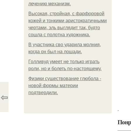
лечению механизм.
Высокая, стройная, с фарфоровой
кожей и тонкими аристократичными
чертами, эль выглядит так, будто
сошла с полотна художника.
В участника сво ударила молния,
когда он был на лошади.
Голливуд умеет не только играть
роли, но и болеть по-настоящему.
Физики существование глюбола -
новой формы материи
подтвердили.
⇦
.
Понр