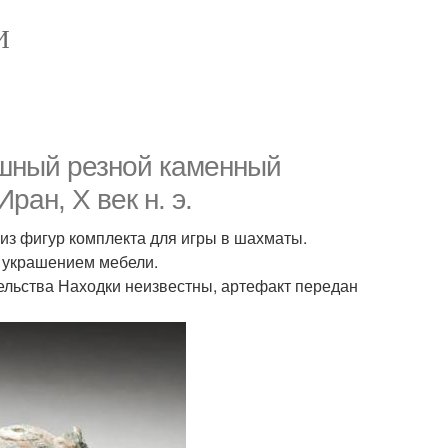
И
ишный резной каменный
ран, Х век н. э.
 из фигур комплекта для игры в шахматы.
и украшением мебели.
оятельства Находки неизвестны, артефакт передан