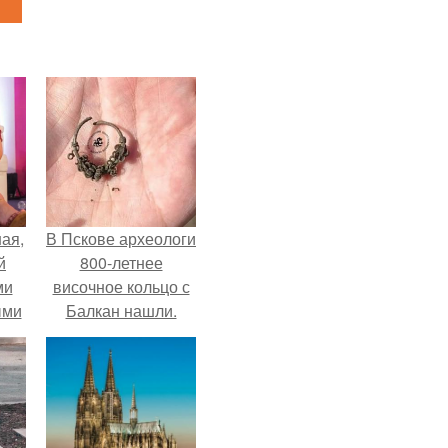
ая,
В Пскове археологи
й
800-летнее
ми
височное кольцо с
ыми
Балкан нашли.
удто
на