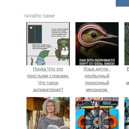
Читайте также
Наука Что это
Язык дятла -
простыми словами.
необычный
Что такое
природный
м
антиматерия?
механизм.
б