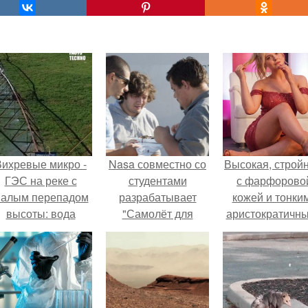
Вихревые микро -
Nasa совместно со
Высокая, стройн
ГЭС на реке с
студентами
с фарфорово
алым перепадом
разрабатывает
кожей и тонки
высоты: вода
"Самолёт для
аристократичн
закручивается в
Марса".
чертами, эль
етонной камере и
выглядит так, б
вращает
сошла с полот
вертикальную
художника.
турбину.