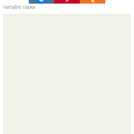
Читайте также
В великом Новгороде приезжий ухо парню во время
конфликта отгрыз.
В 1898 г американский фермер нашел в кенсингтоне