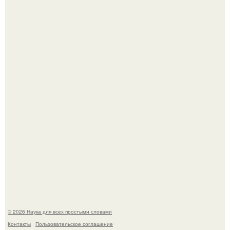
Историки рассказали, какие мифы о древней Греции нам
навязало кино.
Язык дятла - необычный природный механизм.
© 2026 Наука для всех простыми словами
Контакты
Пользовательское соглашение