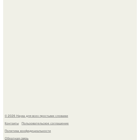
Мистические тайны кельнского собора.
То, что татуировки влияют на иммунную систему, в
медицине долгое время рассматривалось лишь как
гипотеза.
© 2026 Наука для всех простыми словами
Контакты
Пользовательское соглашение
Политика конфидециальности
Обратная связь