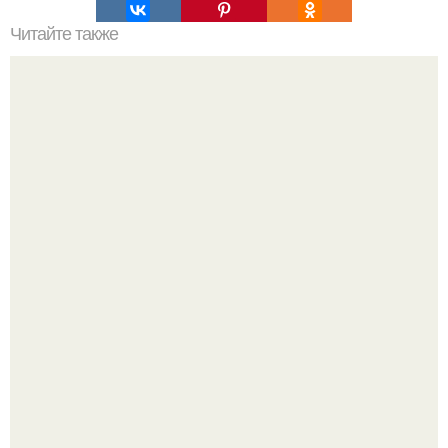
Читайте также
Стояние на одной ноге фламинго, аисты и другие
длинноногие птицы используют, чтобы максимально
уменьшить потерю тепла при ветре.