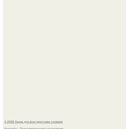
Мистические тайны кельнского собора.
То, что татуировки влияют на иммунную систему, в
медицине долгое время рассматривалось лишь как
гипотеза.
© 2026 Наука для всех простыми словами
Контакты
Пользовательское соглашение