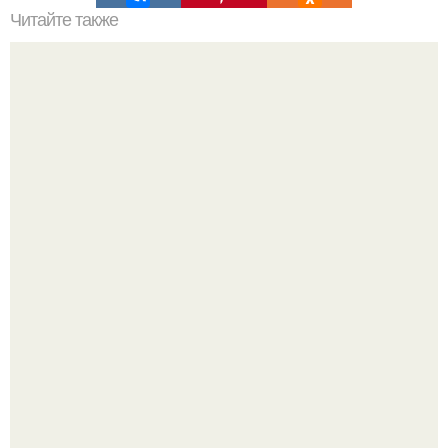
Читайте также
В Миссури на глубине 360 футов обнаружили
цивилизацию великанов.
Думаете, лето автоматически решит проблему дефицита
витамина D?