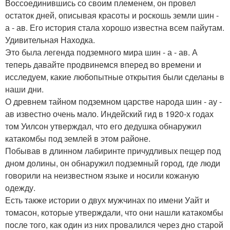
Воссоединившись со своим племенем, он провел
остаток дней, описывая красоты и роскошь земли шин -
а - ав. Его история стала хорошо известна всем пайутам.
Удивительная Находка.
Это была легенда подземного мира шин - а - ав. А
теперь давайте продвинемся вперед во времени и
исследуем, какие любопытные открытия были сделаны в
наши дни.
О древнем тайном подземном царстве народа шин - ау -
ав известно очень мало. Индейский гид в 1920-х годах
том Уилсон утверждал, что его дедушка обнаружил
катакомбы под землей в этом районе.
Побывав в длинном лабиринте причудливых пещер под
дном долины, он обнаружил подземный город, где люди
говорили на неизвестном языке и носили кожаную
одежду.
Есть также истории о двух мужчинах по имени Уайт и
томасон, которые утверждали, что они нашли катакомбы
после того, как один из них провалился через дно старой