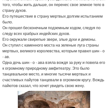
того, чтобы жить дальше, он перенес свое земное тело в
страну духов.
Его путешествие в страну мертвых долгим испытанием
было.
Он прошел бесконечным подземным ходом, следуя по
следу всех храбрых индейских духов.
Его окружали свирепые звери, злые духи и демоны.
Он ступил с каменного моста на зеленые луга страны
мертвых, великого королевства, которым правил шин - о
- ав.
Одна дочь шин - о - ава взяла вождя за руку и повела его
к огромному природному амфитеатру. Это было
танцевальное место, и многие тысячи мертвых и
счастливых пайутов танцевали в огромном кругу. Вождь
пайютов сказал, что хочет увидеть свою жену.