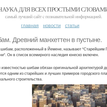
НАУКА ДЛЯ ВСЕХ ПРОСТЫМИ СЛОВАМ
самый лучший сайт c познавательной информацией.
главная
новости
статьи
ам. Древний манхеттен в пустыне.
 шибам, расположенный в Йемене, называют "Старейшим Г
ни". Он в список всемирного наследия юнеско включен.
 известностью шибам обязан оригинальной архитектурой до
ется одним из старейших и лучших примеров городского пл
кального строительства.