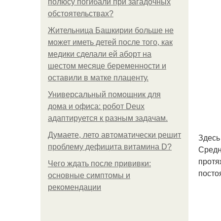
полюсу погибали при загадочных
обстоятельствах?
Жительница Башкирии больше не
может иметь детей после того, как
медики сделали ей аборт на
шестом месяце беременности и
оставили в матке плаценту.
Универсальный помощник для
дома и офиса: робот Deux
адаптируется к разным задачам.
Думаете, лето автоматически решит
Здесь
проблему дефицита витамина D?
Средн
протя
Чего ждать после прививки:
посто
основные симптомы и
рекомендации