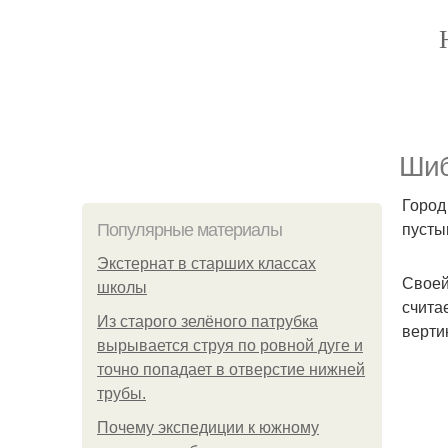
Шиб
Город
пусты
Популярные материалы
Экстернат в старших классах
Своей
школы
счита
Из старого зелёного патрубка
верти
вырывается струя по ровной дуге и
точно попадает в отверстие нижней
трубы.
Почему экспедиции к южному