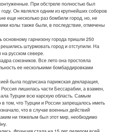
и контуженные. При обстреле полностью был
 году. Он являлся одним из крупнейших соборов
не еще несколько раз бомбили город, но, не
ики колы также были, в последствие, отмечены
щь основному гарнизону города пришли 250
 решились штурмовать город и отступили. На
 на русском севере.
кадра союзников. Все лето она простояла
ельность ее несколькими бомбардировками
ссией была подписана парижская декларация,
Россия лишилась части Бессарабии, а взамен,
вала Турции всю карскую область. Самым
 в том, что Турции и России запрещалось иметь
означало, что в случае военных действий
аким ни тяжелым был этот мир, необходимо
ну.
лись. Франция стала на 15 лет лидером всей