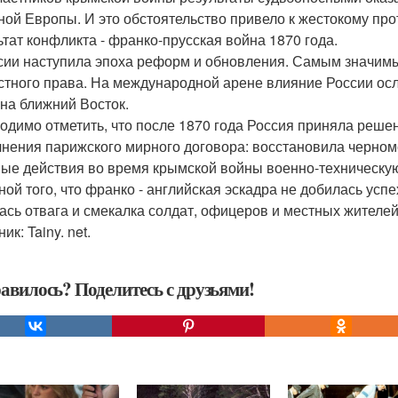
ной Европы. И это обстоятельство привело к жестокому пр
ьтат конфликта - франко-прусская война 1870 года.
сии наступила эпоха реформ и обновления. Самым значим
стного права. На международной арене влияние России осл
 на ближний Восток.
одимо отметить, что после 1870 года Россия приняла решен
нения парижского мирного договора: восстановила черном
ые действия во время крымской войны военно-техническую 
ной того, что франко - английская эскадра не добилась усп
ась отвага и смекалка солдат, офицеров и местных жителей
ик: Tainy. net.
авилось? Поделитесь с друзьями!