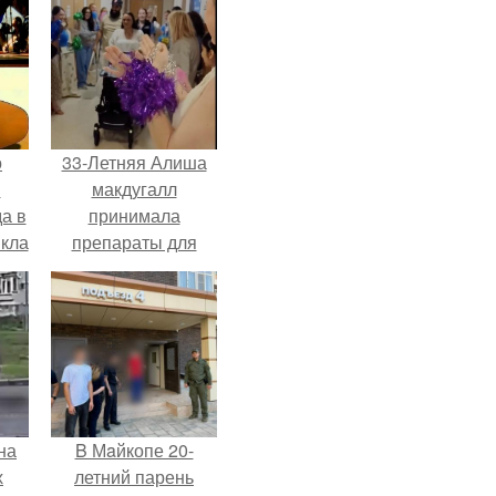
о
33-Летняя Алиша
й
макдугалл
а в
принимала
кла
препараты для
о
похудения на фоне
полиэндокринного
зов
метаболического
м
овариального
ела.
синдрома.
на
B Мaйкопе 20-
х
летний парень