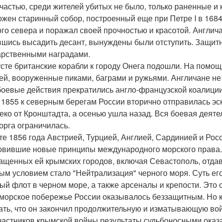
 счастью, среди жителей убитых не было, только раненные 
ожен старинный собор, построенный еще при Петре I в 1684
ого севера и поражал своей прочностью и красотой. Англича
шись высадить десант, вынуждены были отступить. Защитн
арственными наградами.
усте британские корабли к городу Онега подошли. На помо
ей, вооруженные пиками, баграми и ружьями. Англичане не
боевые действия прекратились англо-французской коалиции
 1855 к северным берегам России вторично отправилась эс
еко от Кронштадта, а осенью ушла назад. Вся боевая деят
орга ограничилась.
те 1856 года Австрией, Турцией, Англией, Сардинией и Ро
овившие новые принципы международного морского права. 
ащенных ей крымских городов, включая Севастополь, отда
ым условием стало "Нейтрализация" черного моря. Суть его
ый флот в черном море, а также арсеналы и крепости. Это 
морское побережье России оказывалось беззащитным. Но к
ать, что он закончил продолжительную и изматывающую вой
частников крымской войны результаты судьбоносными оказа