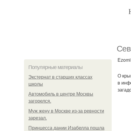
Сев
Ezomir
Популярные материалы
О кры
Экстернат в старших классах
в инф
школы
загад
Автомобиль в центре Москвы
загорелся.
Mуж жену в Москве из-за ревности
зарезал.
Принцесса дании Изабелла пошла