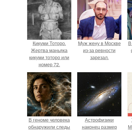
Кикуми Тоторо.
Mуж жену в Москве
В
Жертва маньяка
из-за ревности
кикуми тоторо или
зарезал.
номер 72.
"
п
В геноме человека
Астрофизики
обнаружили следы
наконец размер
М