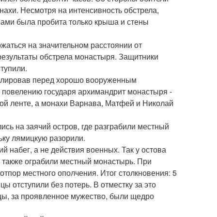
онахи. Несмотря на интенсивность обстрела,
рами была пробита только крыша и стены
ржаться на значительном расстоянии от
 результаты обстрела монастыря. Защитники
ступили.
тулировав перед хорошо вооруженным
о повелению государя архимандрит монастыря -
ой ленте, а монахи Варнава, Матфей и Николай
ись на заячий остров, где разграбили местный
ьку лямицкую разорили.
й набег, а не действия военных. Так у остова
а также ограбили местный монастырь. При
отпор местного ополчения. Итог столкновения: 5
цы отступили без потерь. В отместку за это
цы, за проявленное мужество, были щедро