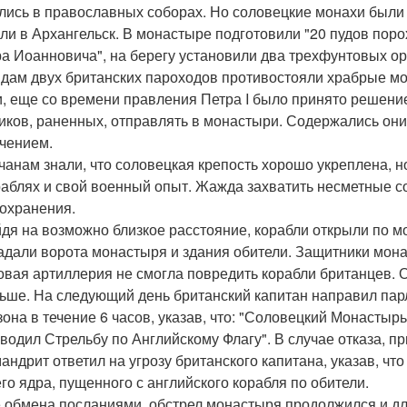
лись в православных соборах. Но соловецкие монахи были г
ли в Архангельск. В монастыре подготовили "20 пудов пор
а Иоанновича", на берегу установили два трехфунтовых ору
дам двух британских пароходов противостояли храбрые мо
и, еще со времени правления Петра I было принято решение
иков, раненных, отправлять в монастыри. Содержались они
чением.
чанам знали, что соловецкая крепость хорошо укреплена, н
раблях и свой военный опыт. Жажда захватить несметные 
охранения.
дя на возможно близкое расстояние, корабли открыли по 
адали ворота монастыря и здания обители. Защитники мона
овая артиллерия не смогла повредить корабли британцев. 
ьше. На следующий день британский капитан направил пар
зона в течение 6 часов, указав, что: "Соловецкий Монастыр
водил Стрельбу по Английскому Флагу". В случае отказа, 
андрит ответил на угрозу британского капитана, указав, что
его ядра, пущенного с английского корабля по обители.
 обмена посланиями, обстрел монастыря продолжился и дл