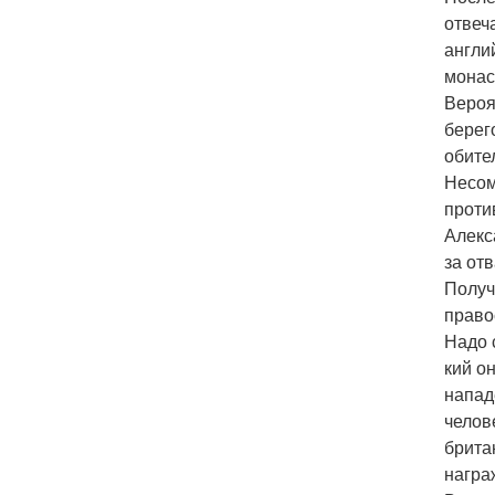
отвеч
англи
монас
Вероя
берег
обите
Несом
проти
Алекс
за от
Получ
право
Надо 
кий о
напад
челов
брита
награ