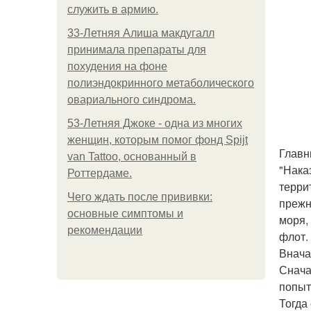
служить в армию.
33-Летняя Алиша макдугалл
принимала препараты для
похудения на фоне
полиэндокринного метаболического
овариального синдрома.
53-Летняя Джоке - одна из многих
женщин, которым помог фонд Spijt
Главн
van Tattoo, основанный в
"Нака
Роттердаме.
терри
Чего ждать после прививки:
прежн
основные симптомы и
моря,
рекомендации
флот.
Внача
Снача
попыт
Тогда