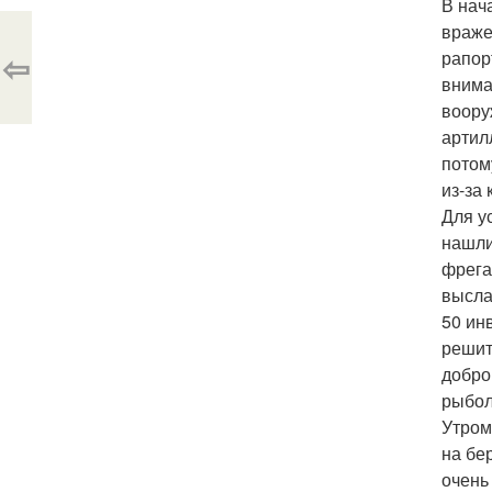
В нач
враже
⇦
рапор
внима
воору
артил
потом
из-за 
Для у
нашли
фрега
высла
50 ин
решит
добро
рыбол
Утром
на бе
очень