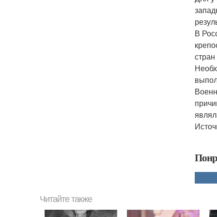
запад
резул
В Рос
крепо
стран
Необх
выпол
Военн
причи
являл
Источн
Понр
Читайте также