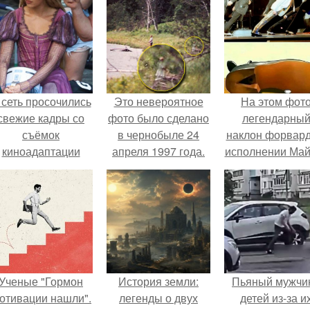
 сеть просочились
Это невероятное
На этом фот
свежие кадры со
фото было сделано
легендарны
съёмок
в чернобыле 24
наклон форвард
киноадаптации
апреля 1997 года.
исполнении Май
Рапунцель", и всё
Джексона и ег
внимание
танцоров,
моментально
бросающий вы
оказалось
возможностя
риковано к Тиган
человеческого т
крофт.
Ученые "Гормон
История земли:
Пьяный мужчи
отивации нашли".
легенды о двух
детей из-за и