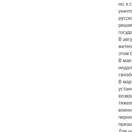
но, к
уничт
русск
решив
госуд
В авг
жител
этом 
В мае
недал
свеаб
В мар
устан
возвр
тяжел
военн
черно
призн
Для у