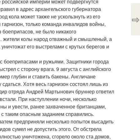
ье российской империи может подвергнутся
равил в адрес архангельского губернатора
⇨
род кола может также не ускользнуть из его
 гарнизон, только команда инвалидов войны,
 боеприпасов, не было никакого
"… жители колы народ отважный и смышленый, а
а уничтожат его выстрелами с крутых берегов и
с боеприпасами и ружьями. Защитники города
стрел с сторону врага. 9 августа с английского
мер глубин и ставить бакены. Англичане
сдаться. Хотя весь гарнизон состоял лишь из
ндир отряда Андрей Мартынович бруннер ответил
встали. При наступлении ночи, несколько
ны и увести, ранее захваченное британцами,
 с таким опасным заданием справились.
 затем предприняли несколько попыток высадить
дов сумел не допустить этого. От обстрела
олностью уничтожена, сгорело около ста домов,