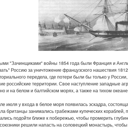
ыми "Зачинщиками" войны 1854 года были Франция и Англия
зать" Россию за уничтожение французского нашествия 1812
ториального передела, где потери были бы только у России,
ие российские территории. Свое наступление западные агр
 но и на белом и балтийском морях, а также на тихом океан
ле июля у входа в белое моря появилась эскадра, состояща
ла британцы занимались грабежами купеческих кораблей, п
ались подойти ближе к побережью, чтобы промерить глубины
 союзники решили напасть на соловецкий монастырь, чтобы 