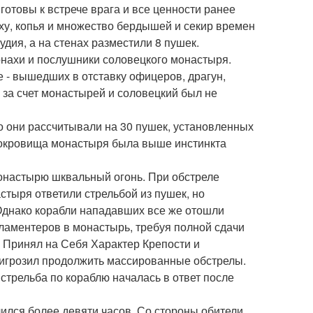
отовы к встрече врага и все ценности ранее
оху, копья и множество бердышей и секир времен
дия, а на стенах разместили 8 пушек.
нахи и послушники соловецкого монастыря.
 - вышедших в отставку офицеров, драгун,
 за счет монастырей и соловецкий был не
о они рассчитывали на 30 пушек, установленных
сокровища монастыря была выше инстинкта
монастырю шквальный огонь. При обстреле
стыря ответили стрельбой из пушек, но
Однако корабли нападавших все же отошли
ламентеров в монастырь, требуя полной сдачи
ь Принял на Себя Характер Крепости и
пригрозил продолжить массированные обстрелы.
 стрельба по кораблю началась в ответ после
ился более девяти часов. Со стороны обители