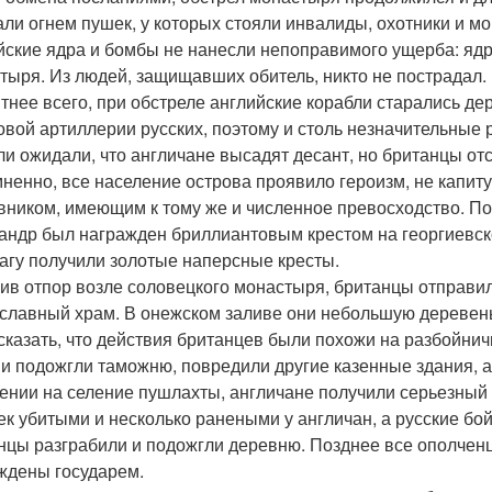
али огнем пушек, у которых стояли инвалиды, охотники и м
йские ядра и бомбы не нанесли непоправимого ущерба: яд
тыря. Из людей, защищавших обитель, никто не пострадал.
тнее всего, при обстреле английские корабли старались де
овой артиллерии русских, поэтому и столь незначительные
ли ожидали, что англичане высадят десант, но британцы от
ненно, все население острова проявило героизм, не капи
вником, имеющим к тому же и численное превосходство. П
андр был награжден бриллиантовым крестом на георгиевск
вагу получили золотые наперсные кресты.
ив отпор возле соловецкого монастыря, британцы отправил
славный храм. В онежском заливе они небольшую деревен
сказать, что действия британцев были похожи на разбойничи
ни подожгли таможню, повредили другие казенные здания, 
ении на селение пушлахты, англичане получили серьезный 
ек убитыми и несколько ранеными у англичан, а русские бой
нцы разграбили и подожгли деревню. Позднее все ополчен
ждены государем.