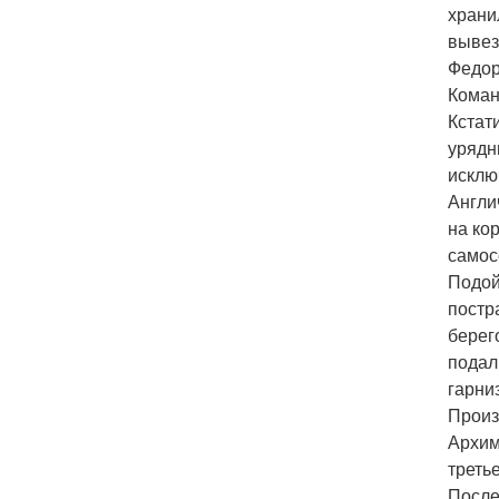
храни
вывез
Федор
Коман
Кстат
урядн
исклю
Англи
на ко
самос
Подой
постр
берег
подал
гарни
Произ
Архим
треть
После