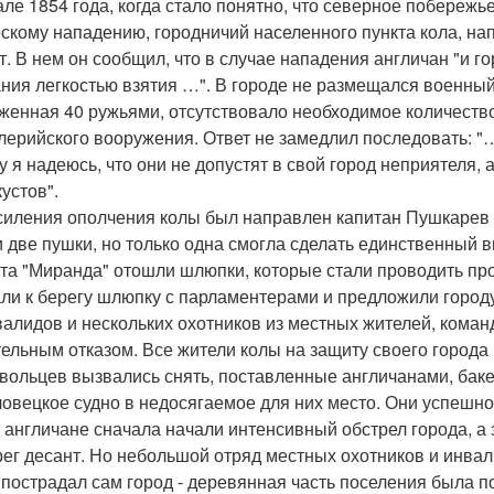
але 1854 года, когда стало понятно, что северное побереж
скому нападению, городничий населенного пункта кола, нап
т. В нем он сообщил, что в случае нападения англичан "и го
ния легкостью взятия …". В городе не размещался военный
женная 40 ружьями, отсутствовало необходимое количество
лерийского вооружения. Ответ не замедлил последовать: 
у я надеюсь, что они не допустят в свой город неприятеля, 
кустов".
силения ополчения колы был направлен капитан Пушкарев 
 две пушки, но только одна смогла сделать единственный вы
та "Миранда" отошли шлюпки, которые стали проводить про
ли к берегу шлюпку с парламентерами и предложили городу 
валидов и нескольких охотников из местных жителей, кома
ельным отказом. Все жители колы на защиту своего города 
вольцев вызвались снять, поставленные англичанами, баке
овецкое судно в недосягаемое для них место. Они успешно
 англичане сначала начали интенсивный обстрел города, а
рег десант. Но небольшой отряд местных охотников и инвали
 пострадал сам город - деревянная часть поселения была п