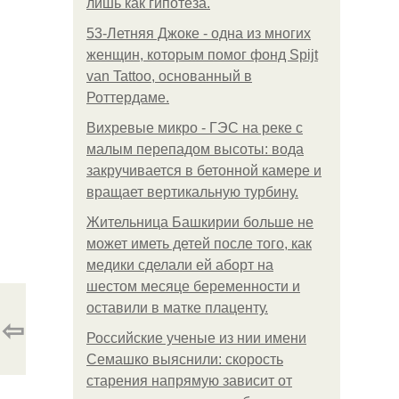
лишь как гипотеза.
53-Летняя Джоке - одна из многих
женщин, которым помог фонд Spijt
van Tattoo, основанный в
Роттердаме.
Вихревые микро - ГЭС на реке с
малым перепадом высоты: вода
закручивается в бетонной камере и
вращает вертикальную турбину.
Жительница Башкирии больше не
может иметь детей после того, как
медики сделали ей аборт на
шестом месяце беременности и
оставили в матке плаценту.
⇦
Российские ученые из нии имени
Семашко выяснили: скорость
старения напрямую зависит от