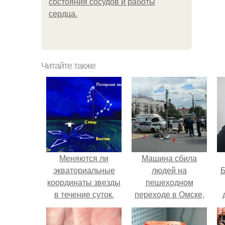
состояния сосудов и работы
сердца.
Читайте также
Меняются ли
Машина сбила
экваториальные
людей на
Б
координаты звезды
пешеходном
в течение суток.
переходе в Омске,
Определение
пострадали 8
к
географических
человек.
е