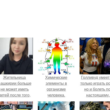
Жительница
Химические
Голливуд умеет
ашкирии больше
элементы в
только играть р
не может иметь
организме
но и болеть по
детей после того,
человека.
настоящему.
ак медики сделали
й аборт на шестом