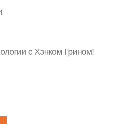
И
хологии с Хэнком Грином!