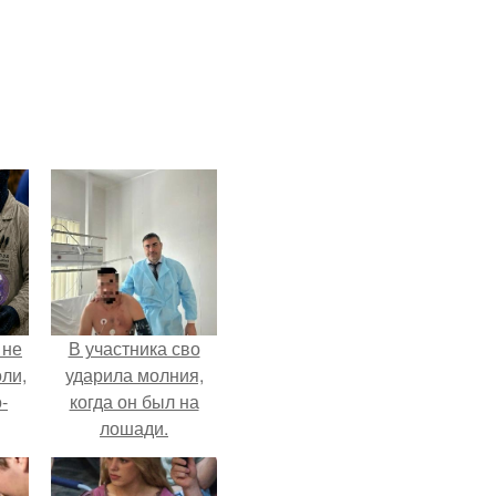
 не
В участника сво
оли,
ударила молния,
-
когда он был на
лошади.