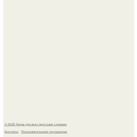
Принцесса дании Изабелла пошла служить в армию.
В сеть просочились свежие кадры со съёмок
киноадаптации "Рапунцель", и всё внимание
моментально оказалось приковано к Тиган крофт.
© 2026 Наука для всех простыми словами
Контакты
Пользовательское соглашение