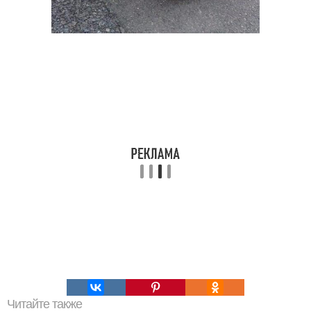
Читайте также