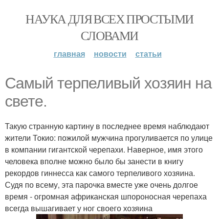
НАУКА ДЛЯ ВСЕХ ПРОСТЫМИ
СЛОВАМИ
главная
новости
статьи
Самый терпеливый хозяин на
свете.
Такую странную картину в последнее время наблюдают
жители Токио: пожилой мужчина прогуливается по улице
в компании гигантской черепахи. Наверное, имя этого
человека вполне можно было бы занести в книгу
рекордов гиннесса как самого терпеливого хозяина.
Судя по всему, эта парочка вместе уже очень долгое
время - огромная африканская шпороносная черепаха
всегда вышагивает у ног своего хозяина