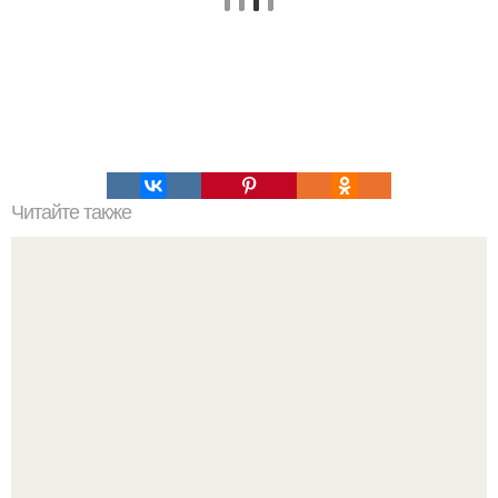
Читайте также
Красивый и наглядный пример того, какая зона стопы
связана с каким органом.