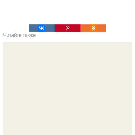
Читайте также
Это невероятное фото было сделано в чернобыле 24
апреля 1997 года.