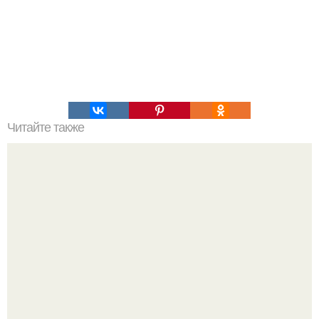
Читайте также
Научно доказано: спать с кем-то полезно для здоровья!