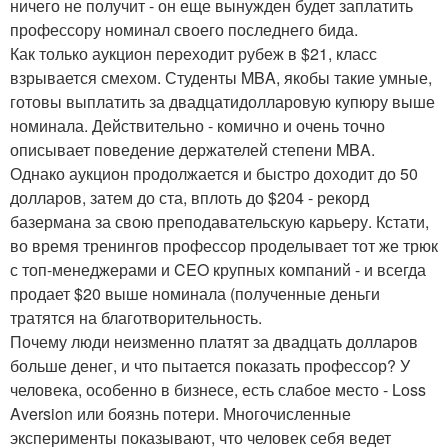
ничего не получит - он еще вынужден будет заплатить
профессору номинал своего последнего бида.
Как только аукцион переходит рубеж в $21, класс
взрывается смехом. Студенты MBA, якобы такие умные,
готовы выплатить за двадцатидолларовую купюру выше
номинала. Действительно - комично и очень точно
описывает поведение держателей степени MBA.
Однако аукцион продолжается и быстро доходит до 50
долларов, затем до ста, вплоть до $204 - рекорд
базермана за свою преподавательскую карьеру. Кстати,
во время тренингов профессор проделывает тот же трюк
с топ-менеджерами и CEO крупных компаний - и всегда
продает $20 выше номинала (полученные деньги
тратятся на благотворительность.
Почему люди неизменно платят за двадцать долларов
больше денег, и что пытается показать профессор? У
человека, особенно в бизнесе, есть слабое место - Loss
Aversion или боязнь потери. Многочисленные
эксперименты показывают, что человек себя ведет