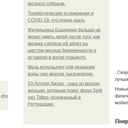
молекул собрали.
Тромботические осложнения и
COVID-19: что нужно знать
Жительница Башкирии больше не
может иметь детей после того, как
медики сделали ей аборт на
шестом месяце беременности и
оставили в матке плаценту.
Медь используют для хранения
. Ско
воды уже многие тысячелетия.
лучши
53-Летняя Джоке - одна из многих
Новые
женщин, которым помог фонд Spijt
⇦
физич
van Tattoo, основанный в
мобил
Роттердаме.
Понр