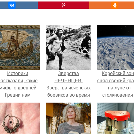
Историки
Зверства
Корейский зо
рассказали, какие
ЧЕЧЕНЦЕВ.
снял свежий кр
мифы о древней
Зверства чеченских
на луне от
Греции нам
боевиков во время
столкновения
навязало кино.
первой чеченской.
обломком Falcon