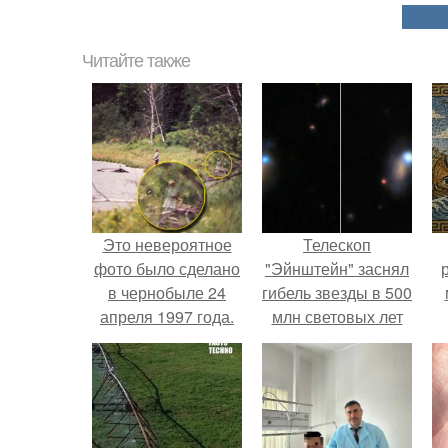
Читайте также
Это невероятное
Телескоп
фото было сделано
"Эйнштейн" заснял
в чернобыле 24
гибель звезды в 500
апреля 1997 года.
млн световых лет
от земли.