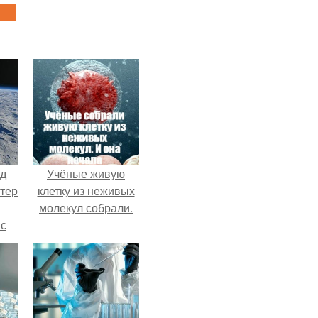
нд
Учёные живую
атер
клетку из неживых
молекул собрали.
 с
 9.