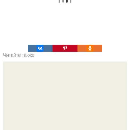
Читайте также
Наука Что это простыми словами. Что такое
антиматерия?