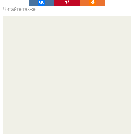
Читайте также
Почему возникает слабость после долгих запоев.
Признаки сильного похмелья
Мрачный прогноз о распространении бактериальных