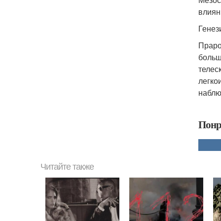
влиян
Генез
Праро
больш
телес
легко
наблю
Понр
Читайте также