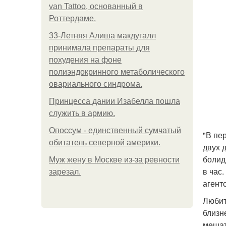
van Tattoo, основанный в
Роттердаме.
33-Летняя Алиша макдугалл
принимала препараты для
похудения на фоне
полиэндокринного метаболического
овариального синдрома.
Принцесса дании Изабелла пошла
служить в армию.
Опоссум - единственный сумчатый
"В пе
обитатель северной америки.
двух 
болид
Mуж жену в Москве из-за ревности
в час
зарезал.
агент
Любит
близн
мешат