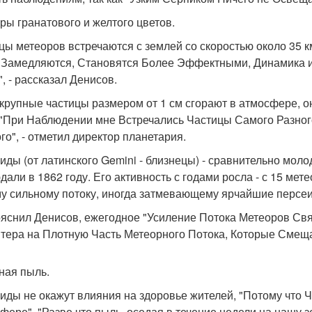
ры гранатового и желтого цветов.
цы метеоров встречаются с землей со скоростью около 35 к
 Замедляются, Становятся Более Эффектными, Динамика и
, - рассказал Денисов.
 крупные частицы размером от 1 см сгорают в атмосфере, 
 "При Наблюдении мне Встречались Частицы Самого Разног
го", - отметил директор планетария.
иды (от латинского Gemini - близнецы) - сравнительно мол
дали в 1862 году. Его активность с годами росла - с 15 мет
у сильному потоку, иногда затмевающему ярчайшие персеид
ояснил Денисов, ежегодное "Усиление Потока Метеоров Св
тера на Плотную Часть Метеорного Потока, Которые Смеща
ная пыль.
иды не окажут влияния на здоровье жителей, "Потому что
фере". "Разве что пыль, оседая в течение недели на нашу 