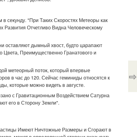
м в секунду. "При Таких Скоростях Метеоры как
х Развития Отчетливо Видна Человеческому
они оставляют дымный хвост, будто царапают
о Цвета, Преимущественно Гранатового и
одой метеорный поток, который впервые
⇨
еоров в час до 120. Сейчас геминиды относятся к
ы, которые можно видеть в августе.
язано с Гравитационным Воздействием Сатурна
ют его в Сторону Земли".
 Частицы Имеют Ничтожные Размеры и Сгорают в
землю, может в определенной степени оказывать