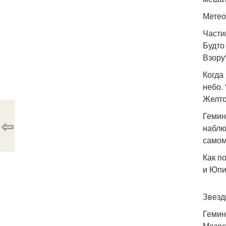
Метео
Части
Будто
Взору"
Когда
небо.
Желто
Гемин
⇦
наблю
самом
Как п
и Юпи
Звезд
Гемин
Мезос