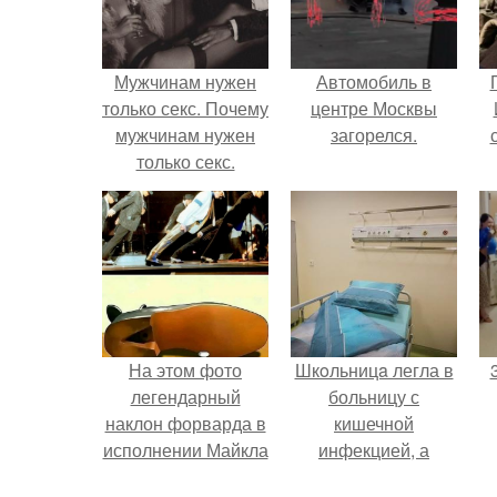
Мужчинам нужен
Автомобиль в
только секс. Почему
центре Москвы
мужчинам нужен
загорелся.
только секс.
На этом фото
Шкoльницa легла в
легендарный
больницу с
наклон форварда в
кишечной
исполнении Майкла
инфекцией, а
Джексона и его
выписалась с вич и
п