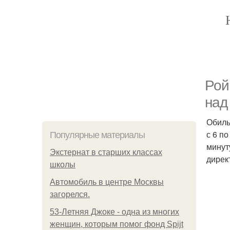
Рой
над
Обиль
с 6 п
Популярные материалы
минут
Экстернат в старших классах
дирек
школы
Автомобиль в центре Москвы
загорелся.
53-Летняя Джоке - одна из многих
женщин, которым помог фонд Spijt