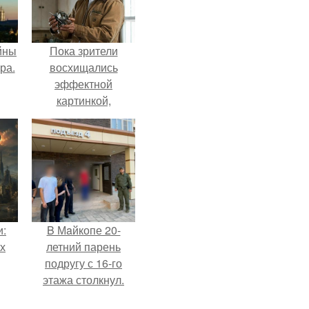
йны
Пока зрители
ра.
восхищались
эффектной
картинкой,
создатели фильма
фактически
построили одну из
самых точных
визуальных
моделей чёрной
дыры.
и:
B Мaйкопе 20-
х
летний парень
подругу с 16-го
этажа столкнул.