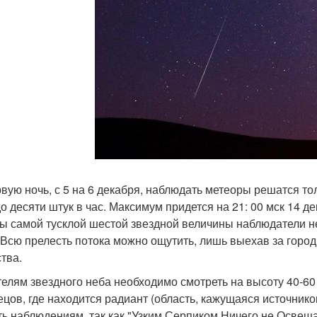
рвую ночь, с 5 на 6 декабря, наблюдать метеоры решатся то
до десяти штук в час. Максимум придется на 21: 00 мск 14 д
ы самой тусклой шестой звездной величины наблюдатели не у
. Всю прелесть потока можно ощутить, лишь выехав за город 
ства.
елям звездного неба необходимо смотреть на высоту 40-60 
ецов, где находится радиант (область, кажущаяся источником
ь наблюдениям, так как "Узким Серпиком Ничего не Освеща