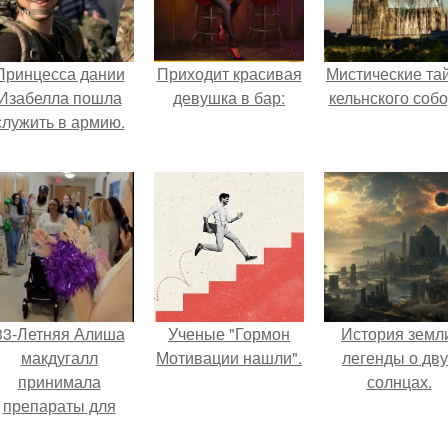
Принцесса дании
Приходит красивая
Мистические та
Изабелла пошла
девушка в бар:
кельнского собо
служить в армию.
33-Летняя Алиша
Ученые "Гормон
История земл
макдугалл
Мотивации нашли".
легенды о дву
принимала
солнцах.
препараты для
охудения на фоне