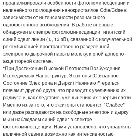
проанализировали особенности фотолюминесценции и
нелинейного поглощения нанокристаллов Cdte/Cdse в
зависимости от интенсивности резонансного
однофотонного возбуждения. В работе впервые
обнаружен в спектре фотолюминесценции гигантский
синий сдвиг линии ( 0, 13 эВ), связанной с излучательной
рекомбинацией пространственно разделенной
электронно-дырочной пары в молекулярной донорно -
акцепторной системе.
"При Достижении Высокой Плотности Возбуждения
Исследуемых Наноструктур, Экситоны (Связанное
Состояние Электрона и Дырки) Начинают"тереться
плечами" друг об друга, что приводит к увеличению их
радиуса и, как следствие, уменьшению их энергии связи.
Именно из-за того, что экситоны становятся "Слабее"
или даже распадаются на свободные электрон и дырку,
мы и наблюдаем синий сдвиг в спектре
фотолюминесценции. Нами установлено, что управлять
величиной сдвига возможно как интенсивностью