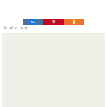
Читайте также
Предварительный усилитель стерео. Простой мощный
стерео усилитель на одной микросхеме Tda7297.