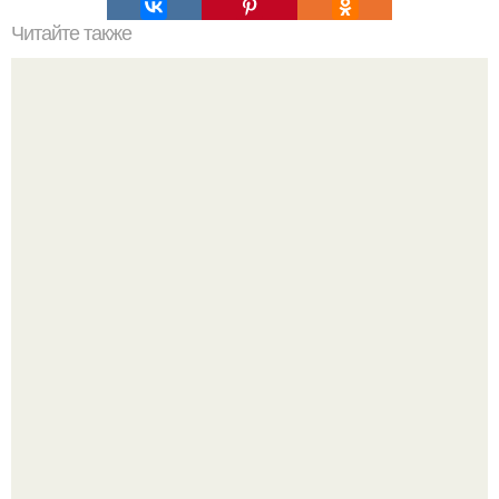
Читайте также
Как выиграть в шахматы за несколько ходов. Как
выиграть шахматную партию за несколько ходов, если
вы не умеете играть.