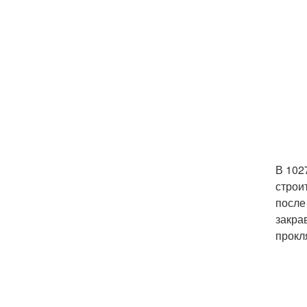
В 102
строи
после
закра
прокл