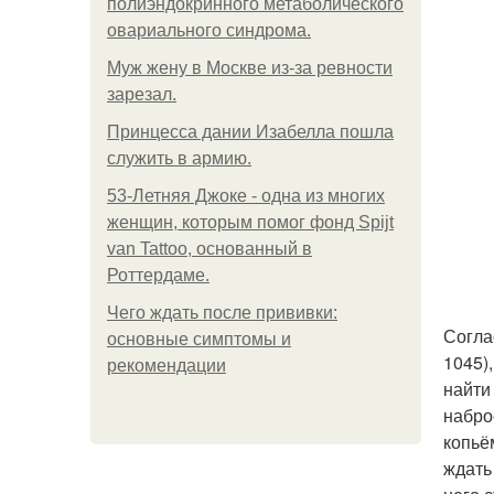
полиэндокринного метаболического
овариального синдрома.
Mуж жену в Москве из-за ревности
зарезал.
Принцесса дании Изабелла пошла
служить в армию.
53-Летняя Джоке - одна из многих
женщин, которым помог фонд Spijt
van Tattoo, основанный в
Роттердаме.
Чего ждать после прививки:
Согла
основные симптомы и
1045)
рекомендации
найти
набро
копьё
ждать