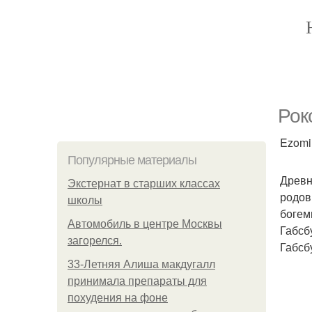
Рок
Ezomir
Популярные материалы
Древн
Экстернат в старших классах
родов
школы
богем
Автомобиль в центре Москвы
Габсб
загорелся.
Габсб
33-Летняя Алиша макдугалл
принимала препараты для
похудения на фоне