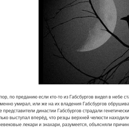
 пор, по преданию если кто-то из Габсбургов видел в небе ст
менно умирал, или же на их владения Габсбургов обрушивал
е представители династии Габсбургов страдали генетическ
лько выступал вперёд, что резцы верхней челюсти находили
евековые лекари и знахари, разумеется, объясняли причин