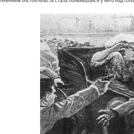
стечением обстоятельств стала появившаяся у него над гол