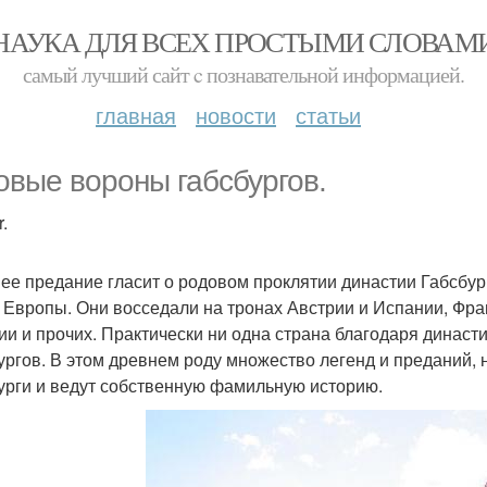
НАУКА ДЛЯ ВСЕХ ПРОСТЫМИ СЛОВАМ
самый лучший сайт c познавательной информацией.
главная
новости
статьи
овые вороны габсбургов.
.
ее предание гласит о родовом проклятии династии Габсбу
 Европы. Они восседали на тронах Австрии и Испании, Фран
ии и прочих. Практически ни одна страна благодаря династи
ургов. В этом древнем роду множество легенд и преданий, но
урги и ведут собственную фамильную историю.