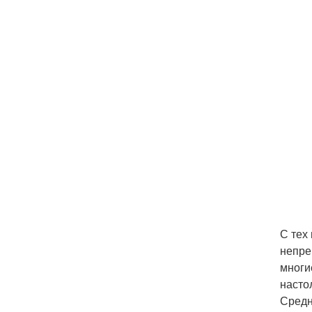
С тех
непре
многи
насто
Средн