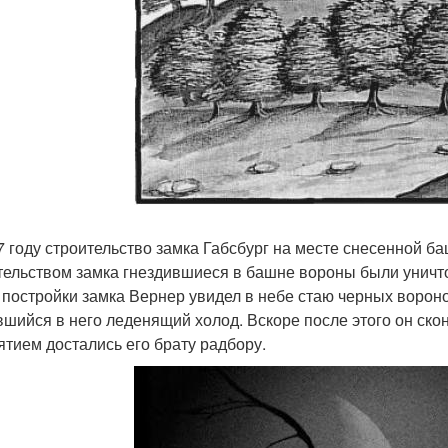
7 году строительство замка Габсбург на месте снесенной б
тельством замка гнездившиеся в башне вороны были уничт
 постройки замка Вернер увидел в небе стаю черных вороно
вшийся в него леденящий холод. Вскоре после этого он скон
ятием достались его брату радбору.