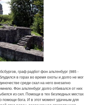
бсбургов, граф радбот фон альтенбург (985 -
лудился в горах во время охоты и долго не мог
диночестве среди скал на него внезапно
мнело. Фон альтенбург долго отбивался от них
выбился из сил. Помощи в тех безлюдных местах
 о помощи бога. И в этот момент удачным для