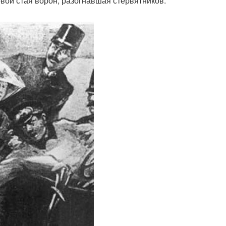
овой стая ворон, разогнавшая стервятников.