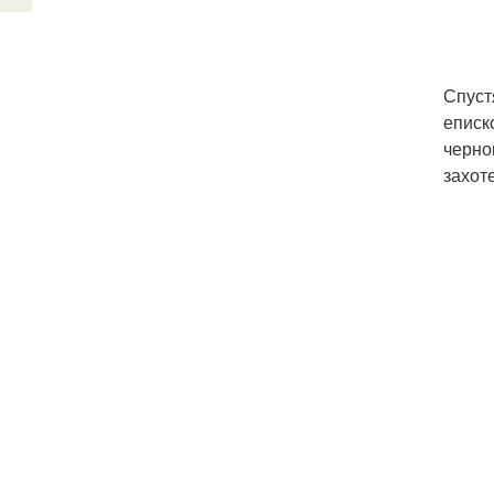
Спуст
еписк
черно
захот