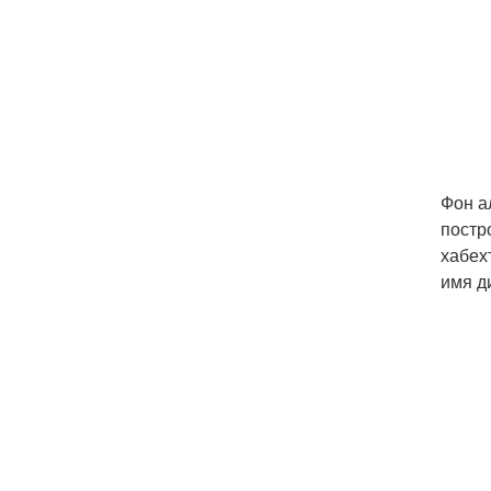
Фон а
постр
хабех
имя д