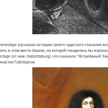
льтенбург рассказал историю своего чудесного спасения в
оить в этом месте башню, на которой гнездились бы ворон
тсбург (от нем. Habichtsburg), что означало "Ястребиный За
инастии Габсбургов.