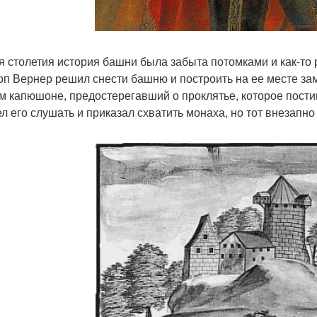
я столетия история башни была забыта потомками и как-то 
оп Вернер решил снести башню и построить на ее месте зам
м капюшоне, предостерегавший о проклятье, которое постиг
ел его слушать и приказал схватить монаха, но тот внезапно 