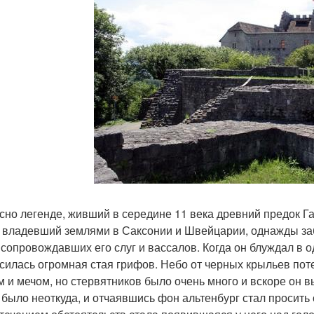
сно легенде, живший в середине 11 века древний предок Га
, владевший землями в Саксонии и Швейцарии, однажды заб
 сопровождавших его слуг и вассалов. Когда он блуждал в о
силась огромная стая грифов. Небо от черных крыльев поте
м и мечом, но стервятников было очень много и вскоре он 
 было неоткуда, и отчаявшись фон альтенбург стал просить