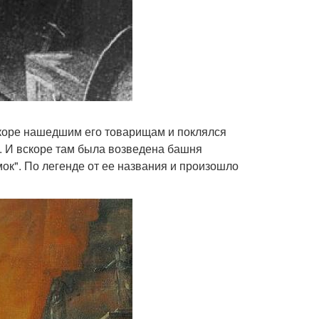
скоре нашедшим его товарищам и поклялся
ы. И вскоре там была возведена башня
мок". По легенде от ее названия и произошло