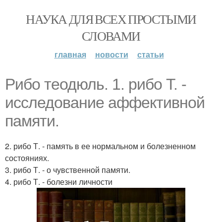
НАУКА ДЛЯ ВСЕХ ПРОСТЫМИ
СЛОВАМИ
главная
новости
статьи
Рибо теодюль. 1. рибо Т. -
исследование аффективной
памяти.
2. рибо Т. - память в ее нормальном и болезненном
состояниях.
3. рибо Т. - о чувственной памяти.
4. рибо Т. - болезни личности