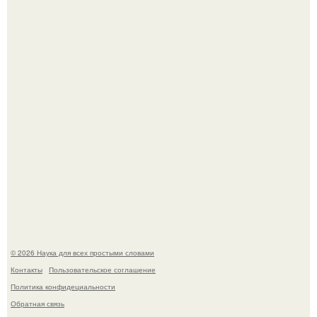
Mуж жену в Москве из-за ревности зарезал.
Мистические тайны кельнского собора.
© 2026 Наука для всех простыми словами
Контакты
Пользовательское соглашение
Политика конфидециальности
Обратная связь