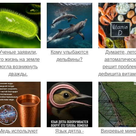
Ученые заявили,
Кому улыбаются
Думаете, лет
то жизнь на земле
дельфины?
автоматическ
могла возникнуть
решит пробле
дважды.
дефицита витам
D?
Медь используют
Язык дятла -
Вихревые микр