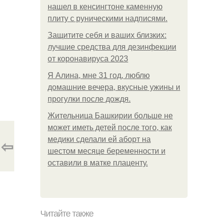
нашел в кенсингтоне каменную
плиту с руническими надписями.
Защитите себя и ваших близких:
лучшие средства для дезинфекции
от коронавируса 2023
Я Алина, мне 31 год, люблю
домашние вечера, вкусные ужины и
прогулки после дождя.
Жительница Башкирии больше не
может иметь детей после того, как
медики сделали ей аборт на
⇦
шестом месяце беременности и
оставили в матке плаценту.
Читайте также