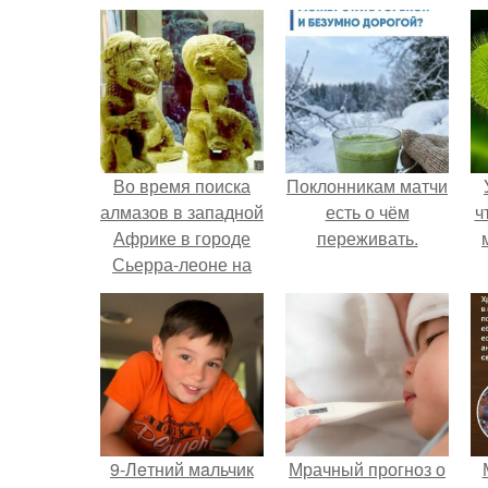
Во время поиска
Поклонникам матчи
алмазов в западной
есть о чём
ч
Африке в городе
переживать.
Сьерра-леоне на
глубине 50 метров
были обнаружены
весьма необычные
статуэтки.
9-Лeтний мaльчик
Мрачный прогноз о