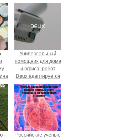
о
Универсальный
и
помощник для дома
му
и офиса: робот
ина
Deux адаптируется
к разным задачам.
о -
Российские ученые