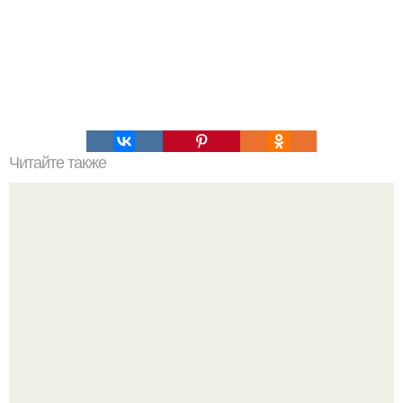
Читайте также
Наука Что это простыми словами. Что такое
антиматерия?