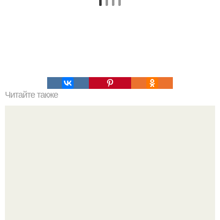
Читайте также
Кикуми Тоторо. Жертва маньяка кикуми тоторо или
номер 72.