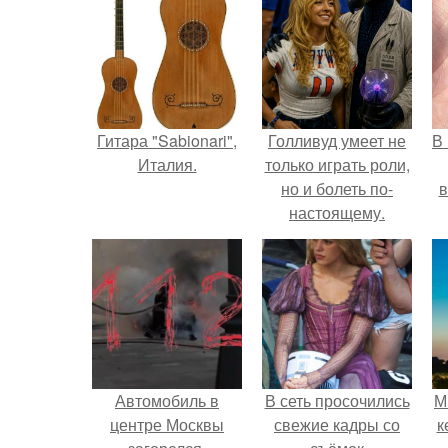
Гитара "Sabionari",
Голливуд умеет не
В
Италия.
только играть роли,
но и болеть по-
в
настоящему.
Автомобиль в
В сеть просочились
М
центре Москвы
свежие кадры со
к