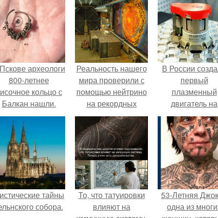
 Пскове археологи
Реальность нашего
В России созд
800-летнее
мира проверили с
первый
исочное кольцо с
помощью нейтрино
плазменный
Балкан нашли.
на рекордных
двигатель на
расстояниях.
криптоне.
истические тайны
То, что татуировки
53-Летняя Джок
ельнского собора.
влияют на
одна из многи