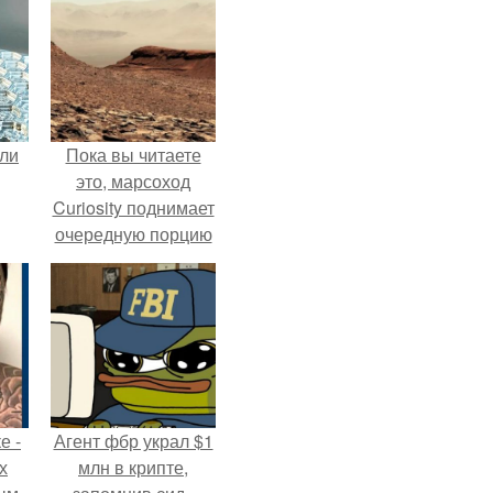
али
Пока вы читаете
это, марсоход
Curiosity поднимает
очередную порцию
красной пыли. 6.
е -
Агент фбр украл $1
х
млн в крипте,