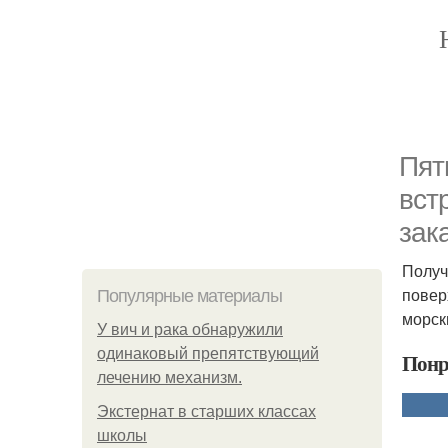
Пят
вст
зак
Получ
повер
Популярные материалы
морск
У вич и рака обнаружили
одинаковый препятствующий
Понр
лечению механизм.
Экстернат в старших классах
школы