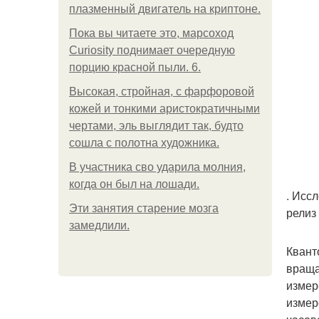
плазменный двигатель на криптоне.
Пока вы читаете это, марсоход
Curiosity поднимает очередную
порцию красной пыли. 6.
Высокая, стройная, с фарфоровой
кожей и тонкими аристократичными
чертами, эль выглядит так, будто
сошла с полотна художника.
В участника сво ударила молния,
когда он был на лошади.
. Исс
Эти занятия старение мозга
релиз 
замедлили.
Квант
враща
измер
измер