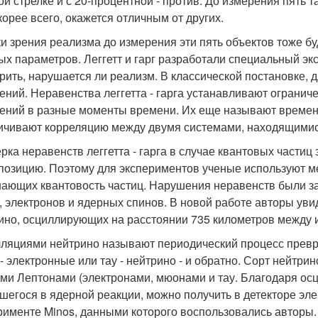
ой стрелке и с 20-процентной - против. До измерения пять т
скорее всего, окажется отличным от других.
ки зрения реализма до измерения эти пять объектов тоже буд
ых параметров. Леггетт и гарг разработали специальный э
рить, нарушается ли реализм. В классической постановке, 
ений. Неравенства леггетта - гарга устанавливают ограни
ений в разные моменты времени. Их еще называют времен
ичивают корреляцию между двумя системами, находящимися
рка неравенств леггетта - гарга в случае квантовых частиц
позицию. Поэтому для экспериментов ученые используют м
ающих квантовость частиц. Нарушения неравенств были 
, электронов и ядерных спинов. В новой работе авторы ув
ино, осциллирующих на расстоянии 735 километров между и
ляциями нейтрино называют периодический процесс превр
 - электронные или тау - нейтрино - и обратно. Сорт нейтри
ми Лептонами (электронами, мюонами и тау. Благодаря ос
шегося в ядерной реакции, можно получить в детекторе эле
рименте Minos, данными которого воспользовались авторы.