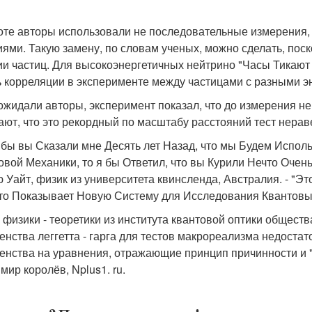
оте авторы использовали не последовательные измерения,
иями. Такую замену, по словам ученых, можно сделать, поск
ии частиц. Для высокоэнергетичных нейтрино "Часы Тикают 
ь корреляции в эксперименте между частицами с разными э
 ожидали авторы, эксперимент показал, что до измерения не
ают, что это рекордный по масштабу расстояний тест нера
 бы вы Сказали мне Десять лет Назад, что мы Будем Испо
овой Механики, то я бы Ответил, что вы Курили Нечто Очен
 Уайт, физик из университета квинсленда, Австралия. - "Э
что Показывает Новую Систему для Исследования Квантовы
 физики - теоретики из института квантовой оптики обществ
енства леггетта - гарга для тестов макрореализма недоста
енства на уравнения, отражающие принцип причинности и 
мир королёв, Nplus1. ru.