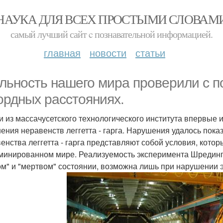
НАУКА ДЛЯ ВСЕХ ПРОСТЫМИ СЛОВАМ
самый лучший сайт c познавательной информацией.
главная
новости
статьи
льность нашего мира проверили с 
ордных расстояниях.
и из массачусетского технологического института впервые 
ения неравенств леггетта - гарга. Нарушения удалось показ
енства леггетта - гарга представляют собой условия, кот
минированном мире. Реализуемость эксперимента Шрединг
м" и "мертвом" состоянии, возможна лишь при нарушении 