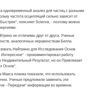
 а одновременный анализ для частиц с разными
ольку частота осцилляций сильно зависит от
Быстрее", поясняет Science, - поэтому можно
нергиями.
йтрино не отличимы друг от друга. Ученые
венств, аналогичных неравенствам Белла.
льзовать Нейтрино для Исследования Основ
ь Интересное" - прокомментировал работу
то Неудивительный Результат, но он Привлекает
х Основ".
а Макса планка показали, что использовать
точно. Ученые предложили заменить эти
"не - Передачи" информации во времени.