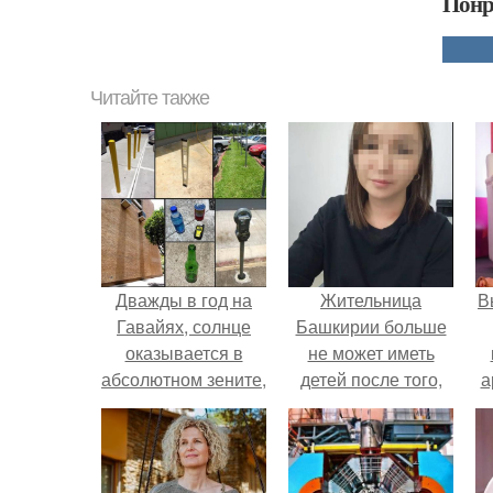
Понр
Читайте также
Дважды в год на
Жительница
В
Гавайях, солнце
Башкирии больше
оказывается в
не может иметь
абсолютном зените,
детей после того,
а
от чего тени падают
как медики сделали
строго вниз.
ей аборт на шестом
в
месяце
беременности и