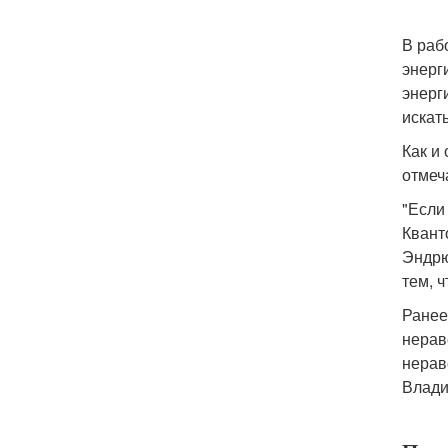
В раб
энерг
энерг
искат
Как и
отмеч
"Если
Квант
Эндрю
тем, 
Ранее
нерав
нерав
Влади