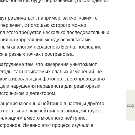
аких объектов будут неразличимы, после один из
ут различаться, например, за счет каких-то
ксперимент, с помощью которого можно
для этого требуется несколько последовательных
чения на корреляцию между результатами
ным аналогом неравенств Белла: последние
 в разных точках пространства.
 затруднена тем, что измерения уничтожают
етоды так называемых слабых измерений, не
зафиксированы для фотонов, сверхпроводящих
идели нарушения неравенств для реакторных
сточником и детектором.
⇨
ащения мюонных нейтрино в частицы другого
но показывает как нейтрино взаимодействует с
цилляциям вместо мюонного нейтрино,
ктронное. Именно этот процесс изучали в