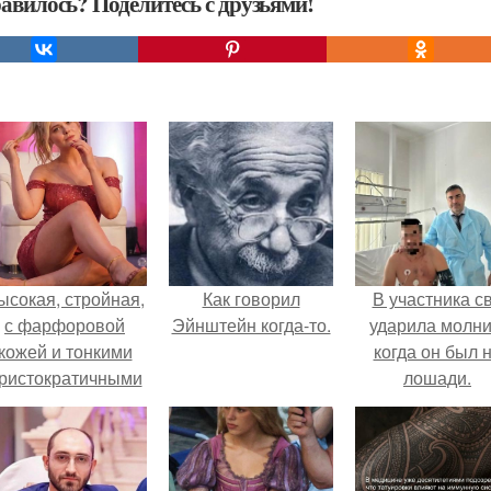
авилось? Поделитесь с друзьями!
ысокая, стройная,
Как говорил
В участника с
с фарфоровой
Эйнштейн когда-то.
ударила молни
кожей и тонкими
когда он был 
ристократичными
лошади.
чертами, эль
ыглядит так, будто
сошла с полотна
художника.