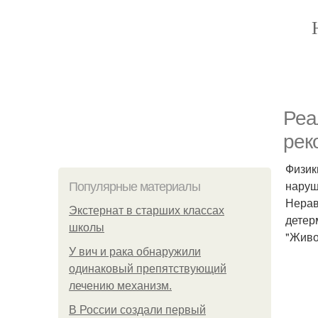
Реа
рек
Физик
наруш
Популярные материалы
Нерав
Экстернат в старших классах
детер
школы
"Живо
У вич и рака обнаружили
одинаковый препятствующий
лечению механизм.
В России создали первый