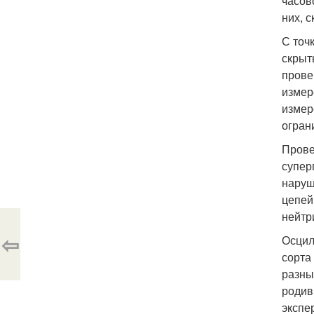
часов
них, 
С точ
скрыт
прове
измер
измер
огран
Прове
супер
наруш
цепей
нейтр
⇦
Осцил
сорта
разны
родив
экспе