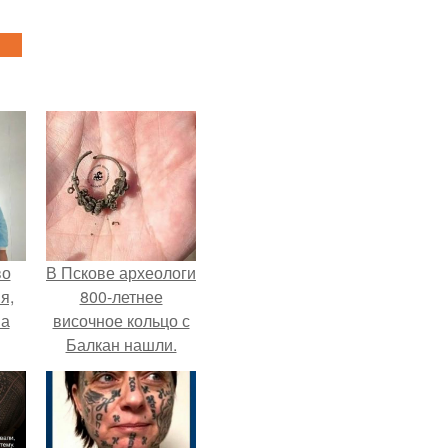
во
В Пскове археологи
я,
800-летнее
на
височное кольцо с
Балкан нашли.