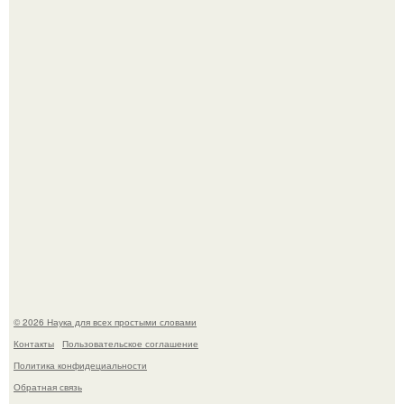
B Мaйкопе 20-летний парень подругу с 16-го этажа
столкнул.
Биохимики нашли способ продлить срок хранения мяса
без заморозки.
© 2026 Наука для всех простыми словами
Контакты
Пользовательское соглашение
Политика конфидециальности
Обратная связь