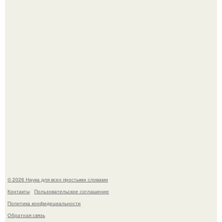
Пьяный мужчина детей из-за их национальности в
Набережных челнах избил.
B Мaйкопе 20-летний парень подругу с 16-го этажа
столкнул.
© 2026 Наука для всех простыми словами
Контакты
Пользовательское соглашение
Политика конфидециальности
Обратная связь