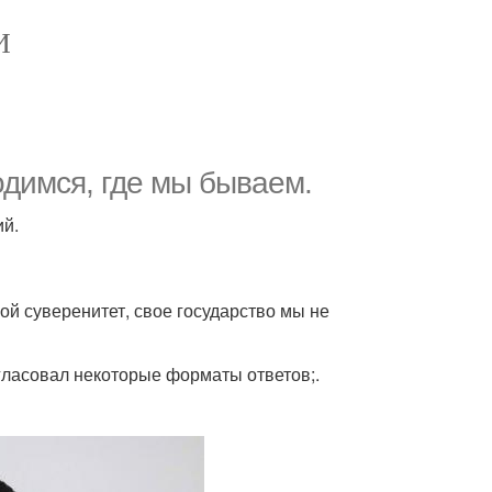
И
одимся, где мы бываем.
ий.
вой суверенитет, свое государство мы не
гласовал некоторые форматы ответов;.