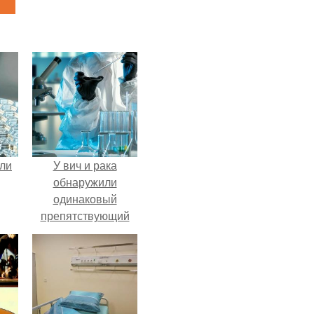
али
У вич и рака
обнаружили
одинаковый
препятствующий
лечению механизм.