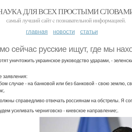
НАУКА ДЛЯ ВСЕХ ПРОСТЫМИ СЛОВАМ
самый лучший сайт c познавательной информацией.
главная
новости
статьи
мо сейчас русские ищут, где мы нах
отят уничтожить украинское руководство ударами, - зеленск
е заявления:
юбом случае - на банковой или без банковой - свою землю, с
м;.
должны справедливо отвечать россиянам на обстрелы. Я со
будем усиливать черниговско - киевское направление;.