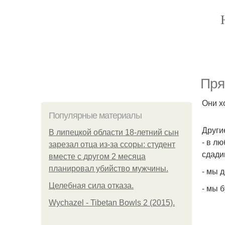
Пря
Они х
Популярные материалы
Други
В липецкой области 18-летний сын
- в л
зарезал отца из-за ссоры: студент
сдади
вместе с другом 2 месяца
планировал убийство мужчины.
- мы 
Целебная сила отказа.
- мы 
Wychazel - Tibetan Bowls 2 (2015).