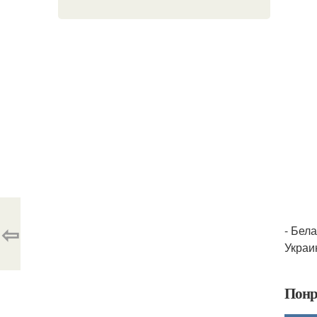
⇦
- Бел
Украи
Понр