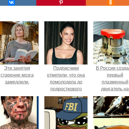
Эти занятия
Подписчики
В России созд
старение мозга
отметили, что она
первый
замедлили.
помолодела до
плазменный
подросткового
двигатель на
возраста.
криптоне.