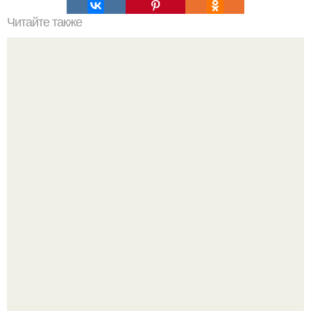
Читайте также
Подписчики отметили, что она помолодела до
подросткового возраста.
В Пскове археологи 800-летнее височное кольцо с