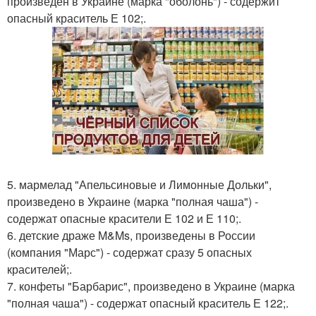
произведен в Украине (марка "оболонь") - содержит
опасный краситель Е 102;.
5. мармелад "Апельсиновые и Лимонные Дольки",
произведено в Украине (марка "полная чаша") -
содержат опасные красители Е 102 и Е 110;.
6. детские драже M&Ms, произведены в России
(компания "Марс") - содержат сразу 5 опасных
красителей;.
7. конфеты "Барбарис", произведено в Украине (марка
"полная чаша") - содержат опасный краситель Е 122;.