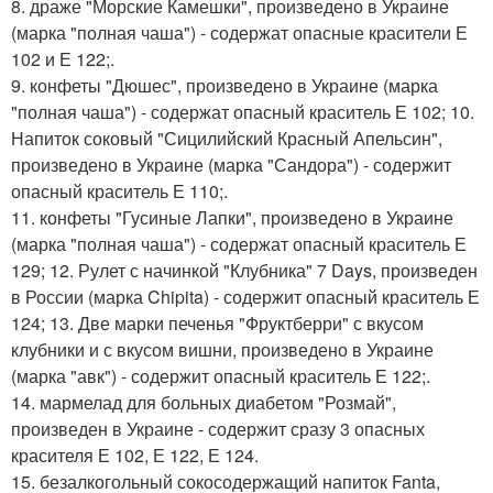
8. драже "Морские Камешки", произведено в Украине
(марка "полная чаша") - содержат опасные красители Е
102 и Е 122;.
9. конфеты "Дюшес", произведено в Украине (марка
"полная чаша") - содержат опасный краситель Е 102; 10.
Напиток соковый "Сицилийский Красный Апельсин",
произведено в Украине (марка "Сандора") - содержит
опасный краситель Е 110;.
11. конфеты "Гусиные Лапки", произведено в Украине
(марка "полная чаша") - содержат опасный краситель Е
129; 12. Рулет с начинкой "Клубника" 7 Days, произведен
в России (марка Chipita) - содержит опасный краситель Е
124; 13. Две марки печенья "Фруктберри" с вкусом
клубники и с вкусом вишни, произведено в Украине
(марка "авк") - содержит опасный краситель Е 122;.
14. мармелад для больных диабетом "Розмай",
произведен в Украине - содержит сразу 3 опасных
красителя Е 102, Е 122, Е 124.
15. безалкогольный сокосодержащий напиток Fanta,