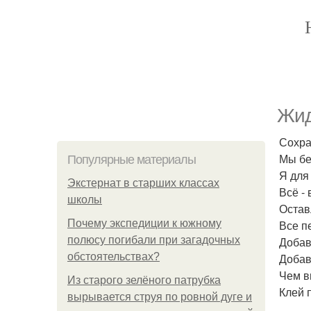
Жид
Сохра
Мы бе
Популярные материалы
Я для
Экстернат в старших классах
Всё - 
школы
Остав
Почему экспедиции к южному
Все п
полюсу погибали при загадочных
Добав
обстоятельствах?
Добав
Чем в
Из старого зелёного патрубка
Клей п
вырывается струя по ровной дуге и