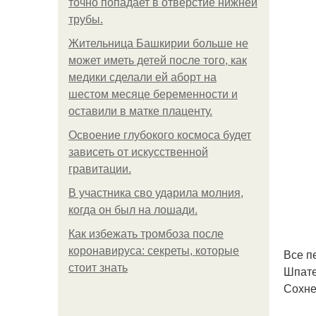
точно попадает в отверстие нижней
трубы.
Жительница Башкирии больше не
может иметь детей после того, как
медики сделали ей аборт на
шестом месяце беременности и
оставили в матке плаценту.
Освоение глубокого космоса будет
зависеть от искусственной
гравитации.
В участника сво ударила молния,
когда он был на лошади.
Как избежать тромбоза после
коронавируса: секреты, которые
Все п
стоит знать
Шпате
Сохне