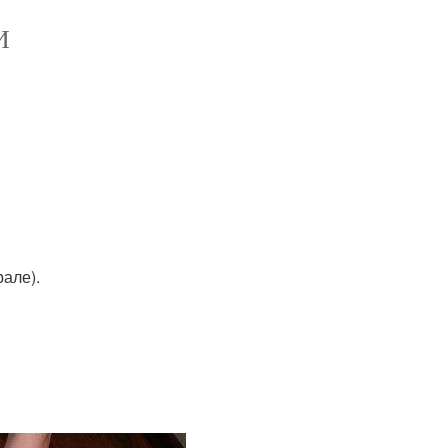
И
рале).