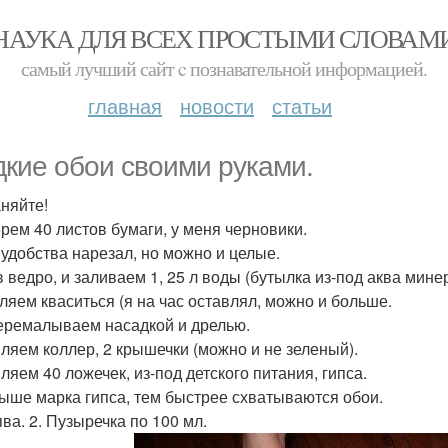
НАУКА ДЛЯ ВСЕХ ПРОСТЫМИ СЛОВАМ
самый лучший сайт c познавательной информацией.
главная
новости
статьи
кие обои своими руками.
няйте!
рем 40 листов бумаги, у меня черновики.
 удобства нарезал, но можно и целые.
в ведро, и заливаем 1, 25 л воды (бутылка из-под аква мине
ляем кваситься (я на час оставлял, можно и больше.
еремалываем насадкой и дрелью.
ляем коллер, 2 крышечки (можно и не зеленый).
ляем 40 ложечек, из-под детского питания, гипса.
ыше марка гипса, тем быстрее схватываются обои.
ва. 2. Пузыречка по 100 мл.