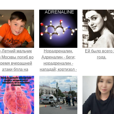
9-Лeтний мaльчик
Норадреналин.
Ей было всего 
з Москвы погиб во
Адреналин - беги;
года.
время вчерашней
норадреналин -
атаки бпла на
нападай; кортизол -
пляже под
замри.
Геленджиком.