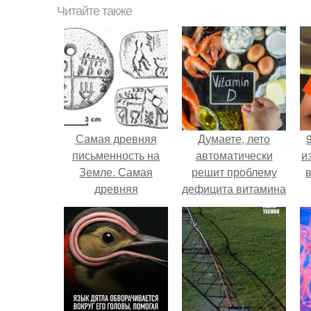
Читайте также
Самая древняя
Думаете, лето
письменность на
автоматически
и
Земле. Самая
решит проблему
древняя
дефицита витамина
письменность.
D?