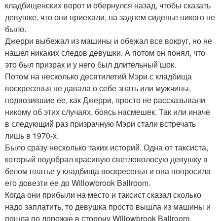
кладбищенских ворот и обернулся назад, чтобы сказать
девушке, что они приехали, на заднем сиденье никого не
было.
Джерри выбежал из машины и обежал все вокруг, но не
нашел никаких следов девушки. А потом он понял, что
это был призрак и у него был длительный шок.
Потом на несколько десятилетий Мэри с кладбища
воскресенья не давала о себе знать или мужчины,
подвозившие ее, как Джерри, просто не рассказывали
никому об этих случаях, боясь насмешек. Так или иначе
в следующий раз призрачную Мэри стали встречать
лишь в 1970-х.
Было сразу несколько таких историй. Одна от таксиста,
который подобрал красивую светловолосую девушку в
белом платье у кладбища воскресенья и она попросила
его довезти ее до Willowbrook Ballroom.
Когда они прибыли на место и таксист сказал сколько
надо заплатить, то девушка просто вышла из машины и
пошла по дорожке в сторону Willowbrook Ballroom.