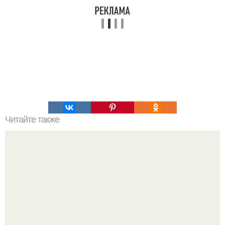
Читайте также
Философия Толстого. Философские идеи в творчестве Л.
Н. Толстого.