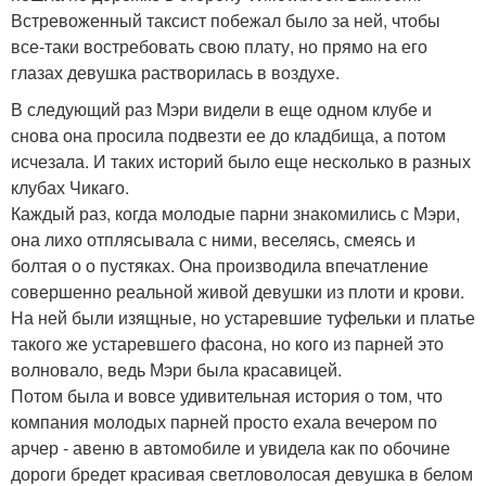
Встревоженный таксист побежал было за ней, чтобы
все-таки востребовать свою плату, но прямо на его
глазах девушка растворилась в воздухе.
В следующий раз Мэри видели в еще одном клубе и
снова она просила подвезти ее до кладбища, а потом
исчезала. И таких историй было еще несколько в разных
клубах Чикаго.
Каждый раз, когда молодые парни знакомились с Мэри,
она лихо отплясывала с ними, веселясь, смеясь и
болтая о о пустяках. Она производила впечатление
совершенно реальной живой девушки из плоти и крови.
На ней были изящные, но устаревшие туфельки и платье
такого же устаревшего фасона, но кого из парней это
волновало, ведь Мэри была красавицей.
Потом была и вовсе удивительная история о том, что
компания молодых парней просто ехала вечером по
арчер - авеню в автомобиле и увидела как по обочине
дороги бредет красивая светловолосая девушка в белом