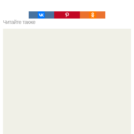
Читайте также
Пальцы гнутся в обратную сторону. Почему некоторые
люди умеют выгибать палец в обратную сторону?