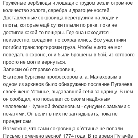
Гружёные верблюды и лошади с трудом везли огромное
количество золота, серебра и драгоценностей.
Доставленные сокровища перегрузили на лодки и
плоты, которые ещё сутки плыли по реке, пока не
достигли какой-то пещеры. Где она находится -
неизвестно, сведения не сохранились. Все участники
погибли транспортировки груза. Чтобы никто не мог
поведать о схроне, они были брошены в бой, из которого
просто не могли вернуться.
Записки об отправке сокровищ.
Екатеринбургским профессором а. а. Малаховым в
одном из архивов было обнаружено послание Пугачёва
своей жене Устинье, выдававшей себя за царицу. В нём
он сообщал, что посылает со своим надёжным
человеком - Кузьмой Фофановым - сундуки с замками с
печатями. Он велит в них не заглядывать, пока не
приедет сам.
Возможно, что сами сокровища к Устинье не попали.
Письмо помечено весной 1774 года. В то время Пугачёв