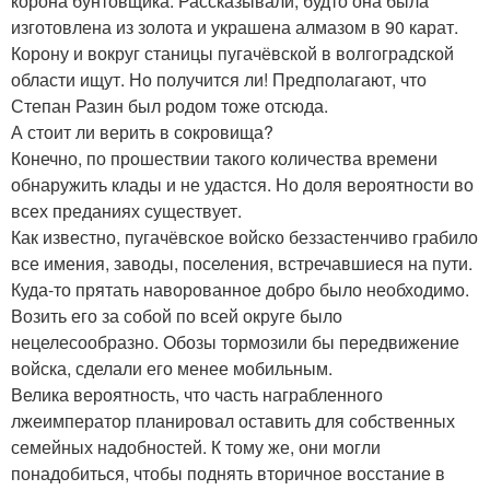
корона бунтовщика. Рассказывали, будто она была
изготовлена из золота и украшена алмазом в 90 карат.
Корону и вокруг станицы пугачёвской в волгоградской
области ищут. Но получится ли! Предполагают, что
Степан Разин был родом тоже отсюда.
А стоит ли верить в сокровища?
Конечно, по прошествии такого количества времени
обнаружить клады и не удастся. Но доля вероятности во
всех преданиях существует.
Как известно, пугачёвское войско беззастенчиво грабило
все имения, заводы, поселения, встречавшиеся на пути.
Куда-то прятать наворованное добро было необходимо.
Возить его за собой по всей округе было
нецелесообразно. Обозы тормозили бы передвижение
войска, сделали его менее мобильным.
Велика вероятность, что часть награбленного
лжеимператор планировал оставить для собственных
семейных надобностей. К тому же, они могли
понадобиться, чтобы поднять вторичное восстание в