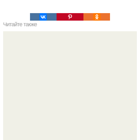
Читайте также
Мифические птицы. В мифологии разных стран большое
место занимают образы птиц.