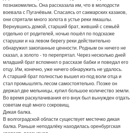
познакомились. Она рассказала им, что в молодости
воевала с Пугачёвым. Спасаясь от сакмарских казаков,
они спрятали много золота в устье реки ямашлы.
Вернувшись домой, старший брат, живший с семьёй
отдельно от родителей, ночью пошёл по подсказке
старушки и на левом берегу реки действительно
обнаружил закопанные ценности. Родным он ничего не
сказал, а золото - то перепрятал. Через несколько дней
младший брат вспомнил о рассказе бабки и поведал его
отцу. Им, конечно, уже ничего обнаружить не удалось.
А старший брат полностью вышел из-под воли отца и
стал промышлять лесом самостоятельно. Позже он
держал две мельницы, купил большое количество земли.
Во время раскулачивания его внук был вынужден отдать
советам ещё много сокровищ.
Дикая балка.
В волгоградской области существует местечко дикая
балка. Раньше неподалёку находилась оренбургская