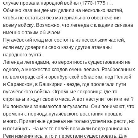
случае провала народной войны (1773-1775 гг..
Обычно казачьи деньги делили на несколько частей,
чтобы не остаться без материального обеспечения
всему войску. Возможно, что легенда с кладами связана
именно с таким обычаем.
Пугачёвский клад мог состоять из нескольких частей,
если ему доверили свою казну другие атаманы
народного бунта.
Легенды легендами, но вероятность существования не
одного, а множества кладов очень велика. Разбросанных
по волгоградской и оренбургской областям, под Пензой
и Саранском, в Башкирии - везде, где пролегали пути
пугачёвского войска. Огромные сокровища где-то
спрятаны и ждут своего часа. А вот наступит он или нет?
Их поисками занимаются энтузиасты. Они понимают, что
времени с периода пугачёвского восстания прошло
много. Приметные деревья не только успели вырасти, но
и погибнуть. На месте полей возникли водохранилища.
Реки изменились, а то и перестали существовать. Для