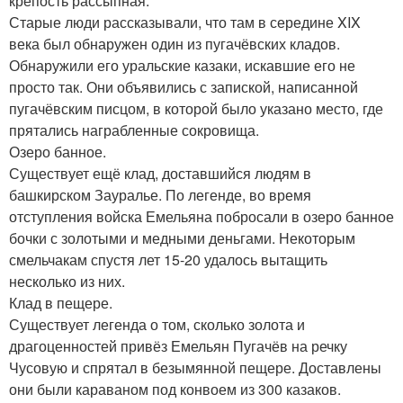
крепость рассыпная.
Старые люди рассказывали, что там в середине XIX
века был обнаружен один из пугачёвских кладов.
Обнаружили его уральские казаки, искавшие его не
просто так. Они объявились с запиской, написанной
пугачёвским писцом, в которой было указано место, где
прятались награбленные сокровища.
Озеро банное.
Существует ещё клад, доставшийся людям в
башкирском Зауралье. По легенде, во время
отступления войска Емельяна побросали в озеро банное
бочки с золотыми и медными деньгами. Некоторым
смельчакам спустя лет 15-20 удалось вытащить
несколько из них.
Клад в пещере.
Существует легенда о том, сколько золота и
драгоценностей привёз Емельян Пугачёв на речку
Чусовую и спрятал в безымянной пещере. Доставлены
они были караваном под конвоем из 300 казаков.