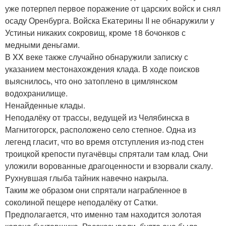
уже потерпел первое поражение от царских войск и снял
осаду Оренбурга. Войска Екатерины II не обнаружили у
Устиньи никаких сокровищ, кроме 18 бочонков с
медными деньгами.
В XX веке также случайно обнаружили записку с
указанием местонахождения клада. В ходе поисков
выяснилось, что оно затоплено в цимлянском
водохранилище.
Ненайденные клады.
Неподалёку от трассы, ведущей из Челябинска в
Магнитогорск, расположено село степное. Одна из
легенд гласит, что во время отступления из-под стен
троицкой крепости пугачёвцы спрятали там клад. Они
уложили ворованные драгоценности и взорвали скалу.
Рухнувшая глыба тайник навечно накрыла.
Таким же образом они спрятали награбленное в
соколиной пещере неподалёку от Сатки.
Предполагается, что именно там находится золотая