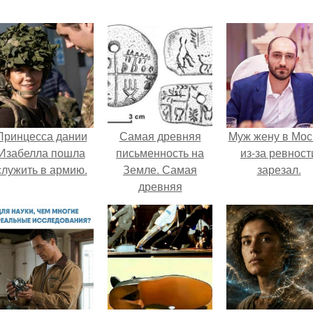
Принцесса дании
Самая древняя
Mуж жену в Мос
Изабелла пошла
письменность на
из-за ревност
служить в армию.
Земле. Самая
зарезал.
древняя
письменность.