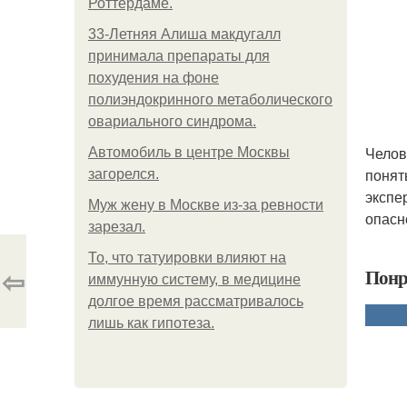
Роттердаме.
33-Летняя Алиша макдугалл
принимала препараты для
похудения на фоне
полиэндокринного метаболического
овариального синдрома.
Челов
Автомобиль в центре Москвы
понят
загорелся.
экспе
Mуж жену в Москве из-за ревности
опасн
зарезал.
То, что татуировки влияют на
⇦
Понр
иммунную систему, в медицине
долгое время рассматривалось
лишь как гипотеза.