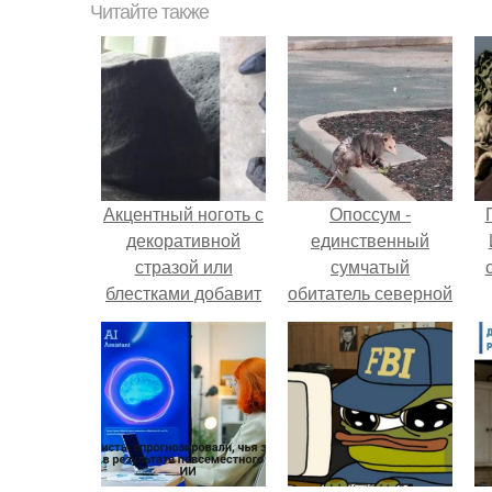
Читайте также
Акцентный ноготь с
Опоссум -
декоративной
единственный
стразой или
сумчатый
блестками добавит
обитатель северной
роскоши и блеска
америки.
вашему маникюру.
Лучшие идеи у нас.