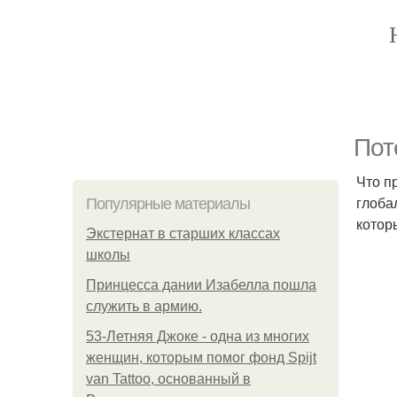
Пот
Что п
глоба
Популярные материалы
котор
Экстернат в старших классах
школы
Принцесса дании Изабелла пошла
служить в армию.
53-Летняя Джоке - одна из многих
женщин, которым помог фонд Spijt
van Tattoo, основанный в