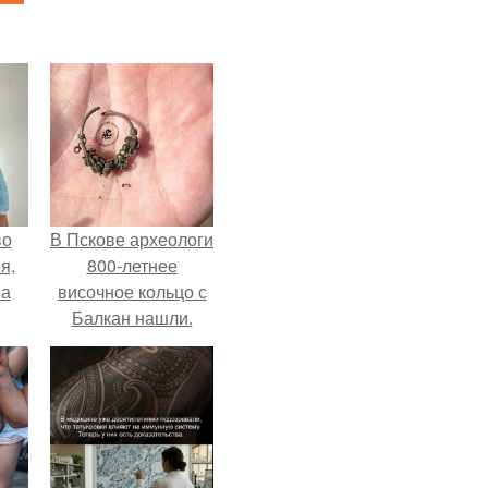
во
В Пскове археологи
я,
800-летнее
на
височное кольцо с
Балкан нашли.