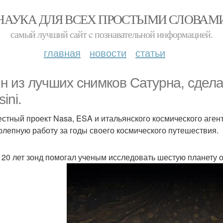
НАУКА ДЛЯ ВСЕХ ПРОСТЫМИ СЛОВАМ
самый лучший сайт c познавательной информацией.
главная
новости
статьи
н из лучших снимков Сатурна, сдел
ini.
стный проект Nasa, ESA и итальянского космического агентс
олепную работу за годы своего космического путешествия.
 20 лет зонд помогал ученым исследовать шестую планету 