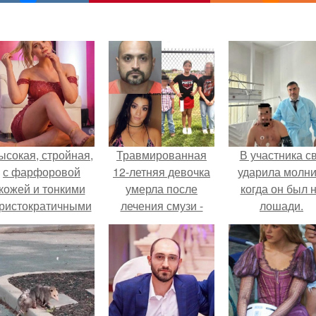
ысокая, стройная,
Травмированная
В участника с
с фарфоровой
12-летняя девочка
ударила молни
кожей и тонкими
умерла после
когда он был 
ристократичными
лечения смузи -
лошади.
чертами, эль
диетой в США.
ыглядит так, будто
сошла с полотна
художника.