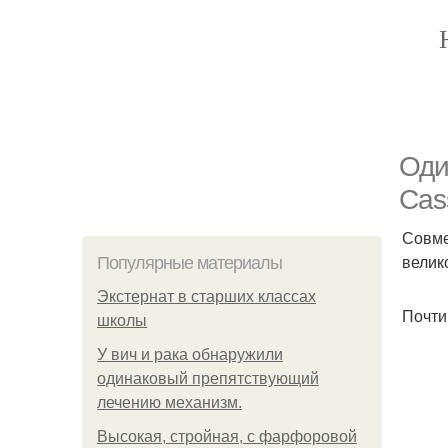
Оди
Cass
Совме
велик
Популярные материалы
Экстернат в старших классах
Почти
школы
У вич и рака обнаружили
одинаковый препятствующий
лечению механизм.
Высокая, стройная, с фарфоровой