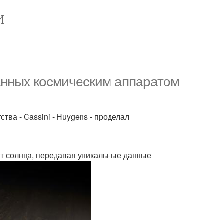
И
анных космическим аппаратом
тва - Cassini - Huygens - проделал
от солнца, передавая уникальные данные