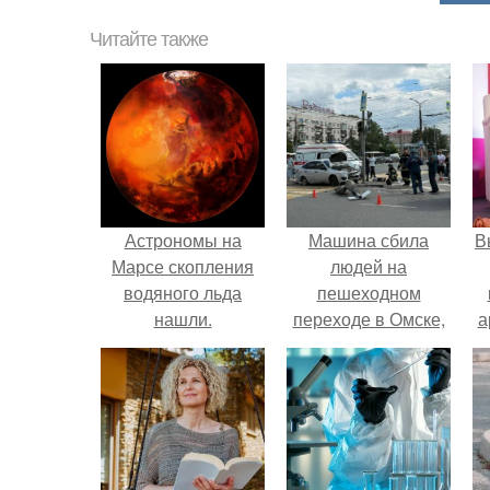
Читайте также
Астрономы на
Машина сбила
В
Марсе скопления
людей на
водяного льда
пешеходном
нашли.
переходе в Омске,
а
пострадали 8
человек.
в