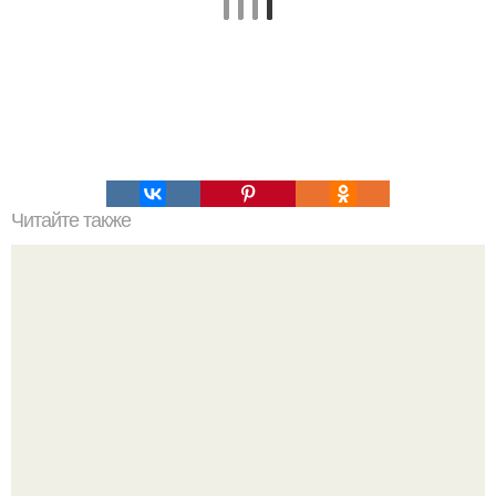
Читайте также
Нажип Валитов. Профессор нажип валитов
существование бога доказал.