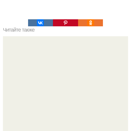
Читайте также
Гора Бойко. Крымская шамбала - гора бойко.