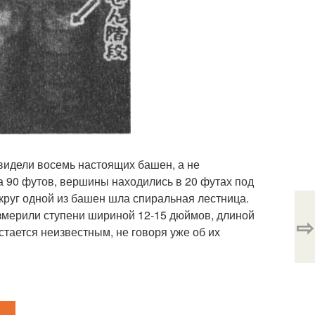
увидели восемь настоящих башен, а не
ла 90 футов, вершины находились в 20 футах под
круг одной из башен шла спиральная лестница.
змерили ступени шириной 12-15 дюймов, длиной
⇨
стается неизвестным, не говоря уже об их