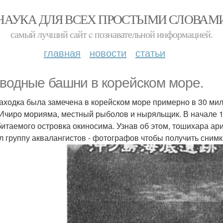
НАУКА ДЛЯ ВСЕХ ПРОСТЫМИ СЛОВАМ
самый лучший сайт c познавательной информацией.
главная
новости
статьи
водные башни в корейском море.
аходка была замечена в корейском море примерно в 30 миля
 Ичиро морияма, местный рыболов и ныряльщик. В начале 199
битаемого островка окиносима. Узнав об этом, тошихара ар
л группу аквалангистов - фотографов чтобы получить сним