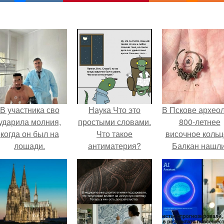
В участника сво
Наука Что это
В Пскове архео
ударила молния,
простыми словами.
800-летнее
когда он был на
Что такое
височное кольц
лошади.
антиматерия?
Балкан нашли