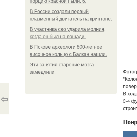
порцию красной пыли. 6.
В России создали первый
плазменный двигатель на криптоне.
В участника сво ударила молния,
когда он был на лошади.
В Пскове археологи 800-летнее
височное кольцо с Балкан нашли.
Эти занятия старение мозга
Фотог
замедлили.
"Коло
повер
В ход
⇦
3-4 ф
строи
Понр