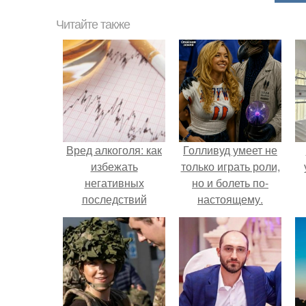
Читайте также
Вред алкоголя: как
Голливуд умеет не
избежать
только играть роли,
негативных
но и болеть по-
последствий
настоящему.