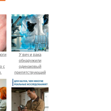
логи
У вич и рака
обнаружили
о с
одинаковый
.
препятствующий
лечению механизм.