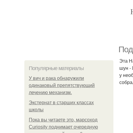
Под
Эта Н
шун -
Популярные материалы
у нео
У вич и рака обнаружили
собра
одинаковый препятствующий
лечению механизм.
Экстернат в старших классах
школы
Пока вы читаете это, марсоход
Curiosity поднимает очередную